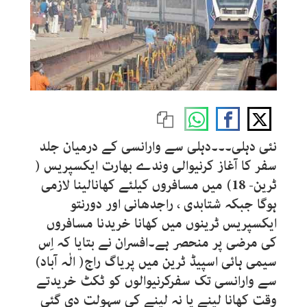
نئی دہلی۔۔۔دہلی سے وارانسی کے درمیان جلد
سفر کا آغاز کرنیوالی وندے بھارت ایکسپریس (
ٹرین- 18) میں مسافروں کیلئے کھانالینا لازمی
ہوگا جبکہ شتابدی ، راجدھانی اور دورنتو
ایکسپریس ٹرینوں میں کھانا خریدنا مسافروں
کی مرضی پر منحصر ہے۔افسران نے بتایا کہ اِس
سیمی ہائی اسپیڈ ٹرین میں پریاگ راج( الٰہ آباد)
سے وارانسی تک سفرکرنیوالوں کو ٹکٹ خریدتے
وقت کھانا لینے یا نہ لینے کی سہولت دی گئی