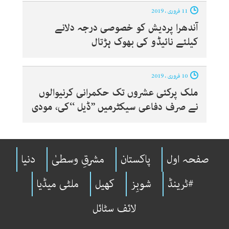
11 فروری ، 2019
آندھرا پردیش کو خصوصی درجہ دلانے
کیلئے نائیڈو کی بھوک ہڑتال
10 فروری ، 2019
ملک پرکئی عشروں تک حکمرانی کرنیوالوں
نے صرف دفاعی سیکٹرمیں ’’ڈیل ‘‘کی، مودی
صفحہ اول
پاکستان
مشرقِ وسطیٰ
دنیا
#ٹرینڈ
شوبِز
کھیل
ملٹی میڈیا
لائف سٹائل