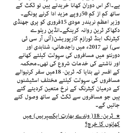
ہے۔اگر اس دوران کھانا خریدتے ہیں تو ٹکٹ کے
ساتھ کم از کم 50روپے مزید ادا کرنے ہونگے۔
وزیر اعظم نریندر مودی 15فروری کو ہری جھنڈی
دکھاکر ٹرین روانہ کرینگے۔انڈین ریلوے
کیٹرنگ اینڈ ٹورازم کارپوریشن(آئی آر سی ٹی
سی) نے 2017ء میں راجدھانی، شتابدی اور
دورنتو میں مسافروں کی سہولت کیلئے کھانے
اور ناشتے کی خدمات شروع کی تھی۔محکمہ
کے افسر نے بتایا کہ ٹرین- 18میں سفر کرنیوالے
مسافروں کی سہولت کیلئے مختلف اسٹیشنوں
کے درمیان کیٹرنگ کے نرخ متعین کردیئے گئے
ہیں جو مسافروں سے ٹکٹ کے ساتھ وصول کئے
جائیں گے۔
٭ ٹرین- 18( وندے بھارت ایکسپریس) میں
کھانوں کا خرچ؟