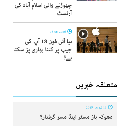
چھوڑنے والی اسلام آباد کی
آرٹسٹ
06-08-2026
نیا آئی فون 18 آپ کی
جیب پر کتنا بھاری پڑ سکتا
ہے؟
متعلقہ خبریں
11 فروری ، 2019
دھوکہ باز مسٹر اینڈ مسز گرفتار؟