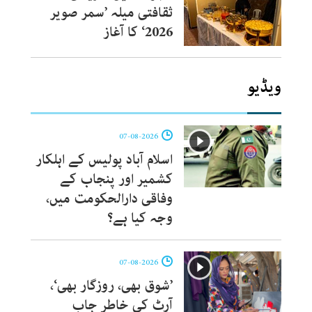
ثقافتی میلہ ’سمر صویر
2026‘ کا آغاز
ویڈیو
07-08-2026
اسلام آباد پولیس کے اہلکار
کشمیر اور پنجاب کے
وفاقی دارالحکومت میں،
وجہ کیا ہے؟
07-08-2026
’شوق بھی، روزگار بھی‘،
آرٹ کی خاطر جاب