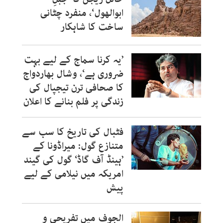
ابوالھول‘، منفرد چٹانی
ساخت کا شاہکار
’یہ کرنا سماج کے لیے بہت
ضروری ہے‘، وشال بھاردواج
کا صحافی ترن تیجپال کی
زندگی پر فلم بنانے کا اعلان
فٹبال کی تاریخ کا سب سے
متنازع گول: میراڈونا کے
’ہینڈ آف گاڈ‘ گول کی گیند
امریکہ میں نیلامی کے لیے
پیش
الجوف میں تفریحی و