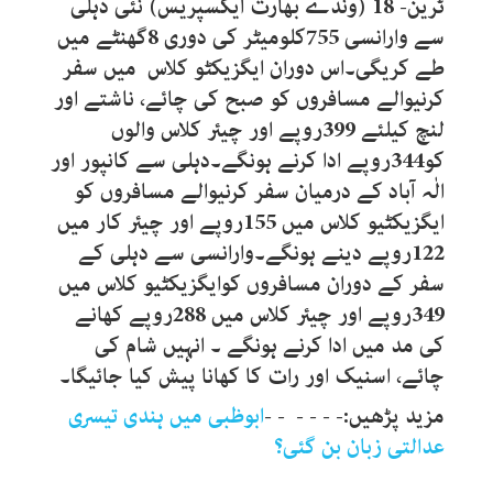
ٹرین- 18 (وندے بھارت ایکسپریس) نئی دہلی
سے وارانسی 755کلومیٹر کی دوری 8گھنٹے میں
طے کریگی۔اس دوران ایگزیکٹو کلاس میں سفر
کرنیوالے مسافروں کو صبح کی چائے، ناشتے اور
لنچ کیلئے 399روپے اور چیئر کلاس والوں
کو344روپے ادا کرنے ہونگے۔دہلی سے کانپور اور
الٰہ آباد کے درمیان سفر کرنیوالے مسافروں کو
ایگزیکٹیو کلاس میں 155روپے اور چیئر کار میں
122روپے دینے ہونگے۔وارانسی سے دہلی کے
سفر کے دوران مسافروں کوایگزیکٹیو کلاس میں
349روپے اور چیئر کلاس میں 288روپے کھانے
کی مد میں ادا کرنے ہونگے ۔ انہیں شام کی
چائے، اسنیک اور رات کا کھانا پیش کیا جائیگا۔
مزید پڑھیں:- - - - - -
ابوظبی میں ہندی تیسری
عدالتی زبان بن گئی؟