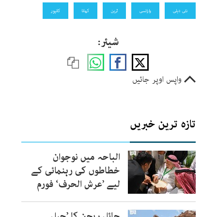
نئی دہلی
وارانسی
ٹرین
کھانا
کانپور
شیئر:
واپس اوپر جائیں
تازہ ترین خبریں
الباحہ میں نوجوان
خطاطوں کی رہنمائی کے
لیے ’عرش الحرف‘ فورم
حائل ریجن کا ’جبلِ