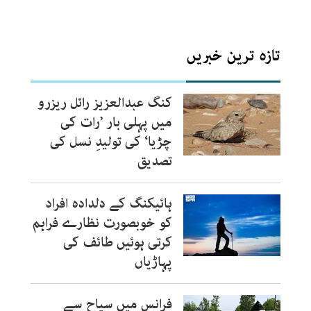
تازہ ترین خبریں
کنگ عبدالعزیز رائل ریزرو
میں پہلی بار ’رات کی
چڑیا‘ کی تولیدِ نسل کی
تصدیق
ہائیکنگ کے دلدادہ افراد
کو خوبصورت نظارے فراہم
کرتی ہوئیں طائف کی
پہاڑیاں
فرانس میں سیاح سے