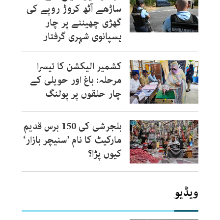
ساڑھے آٹھ کروڑ روپے کی
گھڑی چھیننے پر چار
ہسپانوی شہری گرفتار
کشمیر الیکشن کا تیسرا
مرحلہ: باغ اور حویلی کے
چار حلقوں پر پولنگ
بلجرشی کی 150 برس قدیم
مارکیٹ کا نام ’سنیچر بازار‘
کیوں پڑا؟
ویڈیو