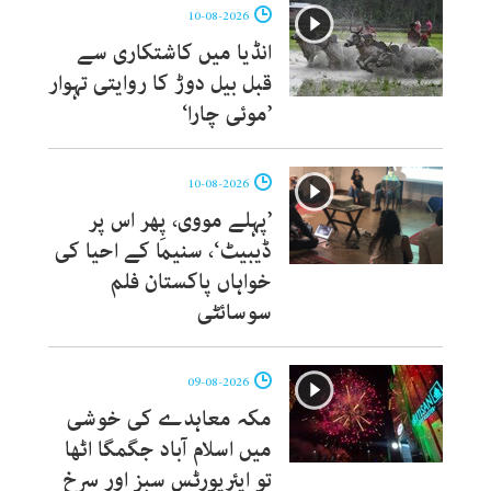
10-08-2026
انڈیا میں کاشتکاری سے
قبل بیل دوڑ کا روایتی تہوار
’موئی چارا‘
10-08-2026
’پہلے مووی، پِھر اس پر
ڈیبیٹ‘، سنیما کے احیا کی
خواہاں پاکستان فلم
سوسائٹی
09-08-2026
مکہ معاہدے کی خوشی
میں اسلام آباد جگمگا اٹھا
تو ایئرپورٹس سبز اور سرخ