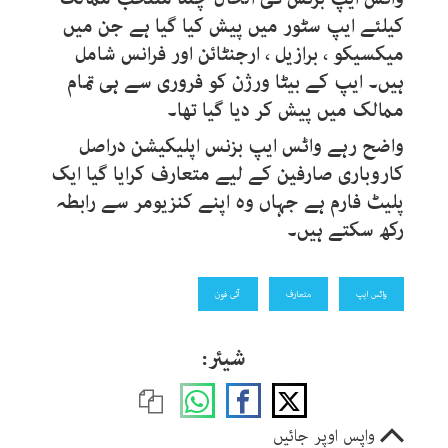
کیلئے ایپ سٹور میں پیش کیا گیا ہے جن میں
میکسیکو ، برازیل ، ارجنٹائن اور فرانس شامل
ہیں۔ ایپ کے بیٹا ورژن کو فروری سے ہی تمام
ممالک میں پیش کر دیا گیا تھا۔
واضح رہے واٹس ایپ بزنس اپلیکیشن دراصل
کاروباری صارفین کے لیے متعارف کرایا گیا ایک
پلیٹ فارم ہے جہاں وہ اپنے کنزیومر سے رابطہ
رکھ سکتے ہیں۔
واٹس ایپ
متعارف
آئی فون
شیئر:
واپس اوپر جائیں