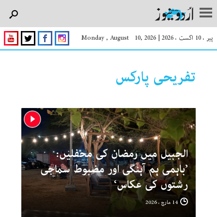
پیر ، 10 اگست ، 2026
|
Monday , August 10, 2026
تفریحی پارکس
الجبیل میں رمضان کی محفلیں:
’باہمی ہم آہنگی اور مضبوط سماجی
رشتوں کی عکاس‘
14 مارچ ، 2026