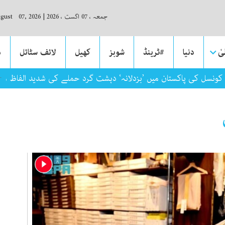
جمعہ ، 07 اگست ، 2026
|
ugust 07, 2026
ٰ
دنیا
#ٹرینڈ
شوبز
کھیل
لائف سٹائل
م
کونسل کی پاکستان میں ’بزدلانہ‘ دہشت گرد حملے کی شدید الفاظ م