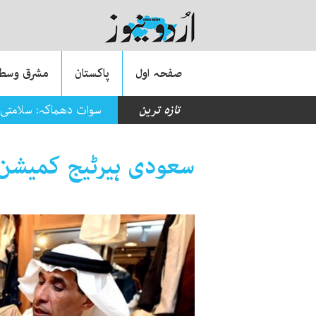
صفحہ اول
پاکستان
مشرق وسطی
تازہ ترین
سوات دھماکہ: سلامتی 
سعودی ہیرٹیج کمیشن