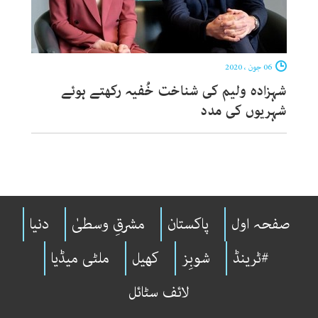
06 جون ، 2020
شہزادہ ولیم کی شناخت خُفیہ رکھتے ہوئے
شہریوں کی مدد
صفحہ اول
پاکستان
مشرقِ وسطیٰ
دنیا
#ٹرینڈ
شوبِز
کھیل
ملٹی میڈیا
لائف سٹائل