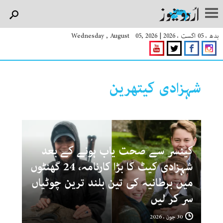
بدھ ، 05 اگست ، 2026
|
Wednesday , August 05, 2026
شہزادی کیتھرین
کینسر سے صحت یاب ہونے کے بعد
شہزادی کیٹ کا بڑا کارنامہ، 24 گھنٹوں
میں برطانیہ کی تین بلند ترین چوٹیاں
سر کر لیں
30 جون ، 2026