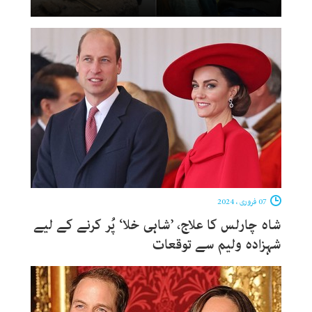
07 فروری ، 2024
شاہ چارلس کا علاج، ’شاہی خلا‘ پُر کرنے کے لیے
شہزادہ ولیم سے توقعات