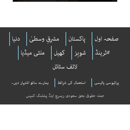
صفحہ اول
پاکستان
مشرقِ وسطیٰ
دنیا
#ٹرینڈ
شوبِز
کھیل
ملٹی میڈیا
لائف سٹائل
پرائیوسی پالیسی
استعمال کی شرائط
ہمارے ساتھ اشتہار دیں۔
جملہ حقوق بحق سعودی ریسرچ اینڈ پبلشنگ کمپنی