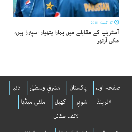
17 اگست ، 2018
آسٹریلیا کے مقابلے میں ہمارا ہتھیار اسپنرز ہیں،
مکی آرتھر
صفحہ اول
پاکستان
مشرقِ وسطیٰ
دنیا
#ٹرینڈ
شوبِز
کھیل
ملٹی میڈیا
لائف سٹائل