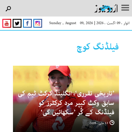
اتوار ، 09 اگست ، 2026
|
Sunday , August 09, 2026
فیلڈنگ کوچ
’تاریخی تقرری‘، انگلینڈ کرکٹ ٹیم کی
سابق وکٹ کیپر مرد کرکٹرز کو
فیلڈنگ کے گُر ’سکھائیں گی‘
13 مئی ، 2026