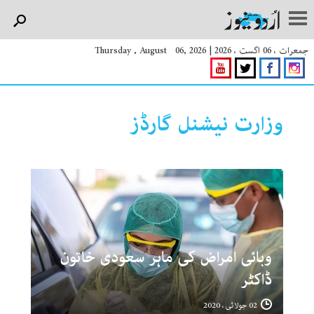
جمعرات ، 06 اگست ، 2026
|
Thursday , August 06, 2026
وزارت نیشنل گارڈز
وبائی امراض کی ماہر سعودی خاتون
ڈاکٹر
02 جولائی ، 2020