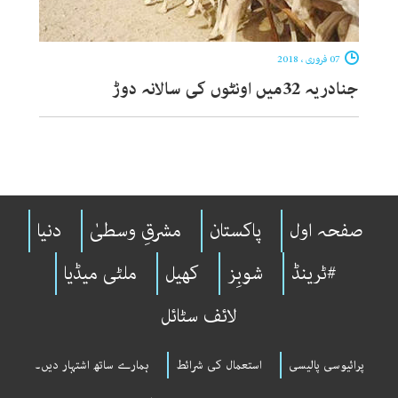
07 فروری ، 2018
جنادریہ 32میں اونٹوں کی سالانہ دوڑ
صفحہ اول
پاکستان
مشرقِ وسطیٰ
دنیا
#ٹرینڈ
شوبِز
کھیل
ملٹی میڈیا
لائف سٹائل
پرائیوسی پالیسی
استعمال کی شرائط
ہمارے ساتھ اشتہار دیں۔