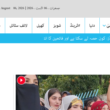
جمعرات ، 06 اگست ، 2026
|
, August 06, 2026
ٰ
دنیا
#ٹرینڈ
شوبز
کھیل
لائف سٹائل
م
_
رڈز: کون حصہ لے سکتا ہے اور فاتحین کا انتخاب کیسے ہوگا؟