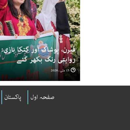
فیرن، پوشاک اور گتکا بازی
روایتی رنگ بکھر گئے
15 مئی ، 2026
صفحہ اول
پاکستان