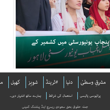
: پنجاب یونیورسٹی میں کشمیر کے
مشرقِ وسطیٰ
دنیا
#ٹرینڈ
شوبِز
کھیل
مل
پرائیوسی پالیسی
استعمال کی شرائط
ہمارے ساتھ اشتہار دیں۔
جملہ حقوق بحق سعودی ریسرچ اینڈ پبلشنگ کمپنی