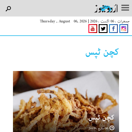
جمعرات ، 06 اگست ، 2026
|
Thursday , August 06, 2026
کچن ٹپس
کچن ٹپس
06 مارچ ، 2019