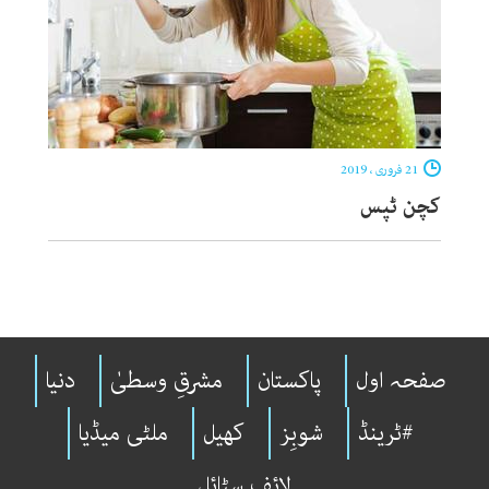
21 فروری ، 2019
کچن ٹپس
صفحہ اول
پاکستان
مشرقِ وسطیٰ
دنیا
#ٹرینڈ
شوبِز
کھیل
ملٹی میڈیا
لائف سٹائل