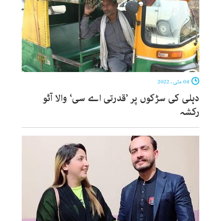
04 مئی ، 2022
دہلی کی سڑکوں پر ’قدرتی اے سی‘ والا آٹو
رکشہ