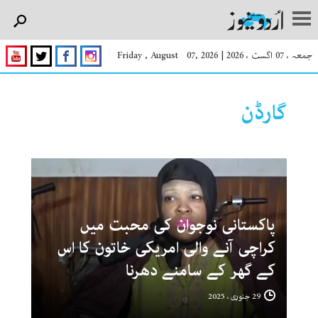
جمعہ ، 07 اگست ، 2026
|
Friday , August 07, 2026
گارڈن
پاکستانی نوجوان کی محبت میں
کراچی آنے والی امریکی خاتون کا اس
کے گھر کے سامنے دھرنا
29 جنوری ، 2025