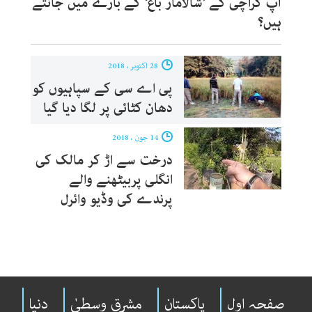
آپ کراچی کے ’شالامار باغ‘ کے بارے میں جانتے
ہیں؟
28 اکتوبر ، 2018
پی اے سی کے سپاہیوں کو
دھان کٹائی پر لگا دیا گیا
14 جون ، 2018
درخت سے اڑ کر مالک کی
انگلی پربیٹھنے والے
پرندے کی وڈیو وائرل
صفحہ اول
پاکستان
مشرقِ وسطیٰ
دنیا