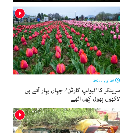
26 اپریل ، 2024
سرینگر کا ’ٹیولپ گارڈن‘، جہاں بہار آتے ہی
لاکھوں پھول کِھل اٹھے