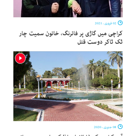
02 فروری ، 2021
کراچی میں گاڑی پر فائرنگ، خاتون سمیت چار
ٹک ٹاکر دوست قتل
08 جنوری ، 2020