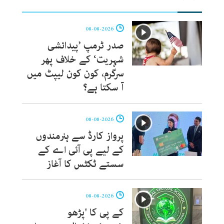
08-08-2026
صدر ٹرمپ ’پیدائشی
شہریت‘ کے خلاف پھر
سرگرم، کون کون لیپٹ میں
آ سکتا ہے؟
08-08-2026
پرواز کارڈ سے ہنرمندوں
کے لیے پی آئی اے کے
سستے ٹکٹس کا آغاز
08-08-2026
کے پی کا 'پڑھو