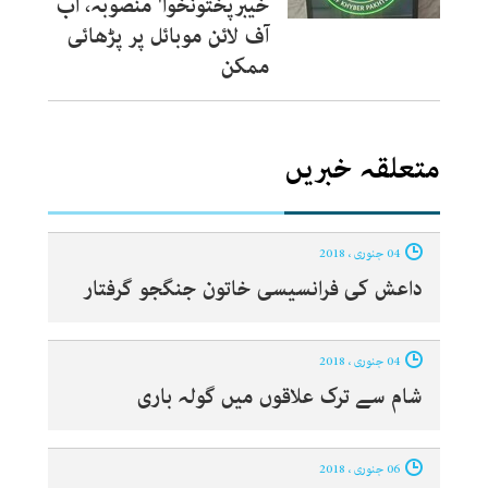
خیبرپختونخوا' منصوبہ، اب
آف لائن موبائل پر پڑھائی
ممکن
متعلقہ خبریں
04 جنوری ، 2018
داعش کی فرانسیسی خاتون جنگجو گرفتار
04 جنوری ، 2018
شام سے ترک علاقوں میں گولہ باری
06 جنوری ، 2018