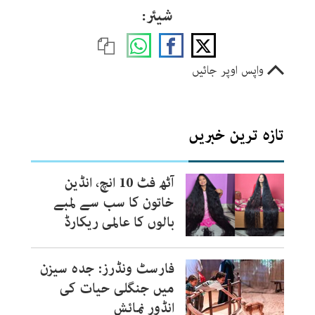
شیئر:
واپس اوپر جائیں
تازہ ترین خبریں
آٹھ فٹ 10 انچ، انڈین
خاتون کا سب سے لمبے
بالوں کا عالمی ریکارڈ
فارسٹ ونڈرز: جدہ سیزن
میں جنگلی حیات کی
انڈور نمائش