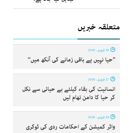
متعلقہ خبریں
28 فروری ، 2018
’’حیا نہیں ہے باقی زمانے کی آنکھ میں‘‘
27 فروری ، 2018
انسانیت کی بقاء کیلئے بے حیائی سے نکل
کر حیا کا دامن تھام لیں
26 فروری ، 2018
واٹر کمیشن کے احکامات ردی کی ٹوکری