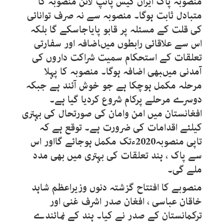
منصوبہ پاک ایران گیس پائپ لائن منصوبہ کا
متبادل ثابت ہوگا۔ منصوبہ سے نہ صرف توانائی
کی قلت کے مسئلہ پر قابو پایاجاسکے گا بلکہ
اس سے علاقائی رابطوں میںاضافہ اور سفارتی
تعلقات کے استحکام سمیت شراکت داروں کی
آمدنی میںبھی اضافہ ہوگا۔ منصوبہ کا پہلا
مرحلہ مکمل ہوچکا ہے جو خوش آئند ہے جبکہ
دوسرے مرحلے پرکام شروع کردیا گیا ہے۔
افغانستان میں امن وامان کی صورتحال کی بہتری
کیلئے اقدامات کی ضرورت ہے۔ توقع ہے کہ
تاپی منصوبہ2020ءتک مکمل ہوجائے گااور اس
سے پاک ، ہند تعلقات کی بہتری میں بھی مدد
ملے گی۔
منصوبے کا افتتاح گزشتہ دنوں وزیراعظم شاہد
خاقان عباسی ، افغان صدر اشرف غنی اور
ترکمانستان کے صدر نے کیا۔ ہند کے نمائندے