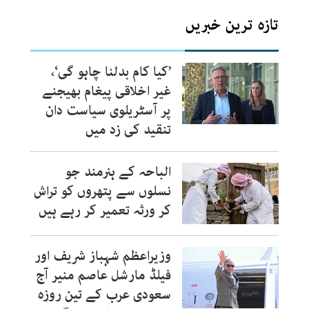
تازہ ترین خبریں
’کیا کام بدلنا چاہو گی‘،
غیر اخلاقی پیغام بھیجنے
پر آسٹریلوی سیاست دان
تنقید کی زد میں
الباحہ کے ہنرمند جو
نسلوں سے پتھروں کو تراش
کر ورثہ تعمیر کر رہے ہیں
وزیراعظم شہباز شریف اور
فیلڈ مارشل عاصم منیر آج
سعودی عرب کے تین روزہ