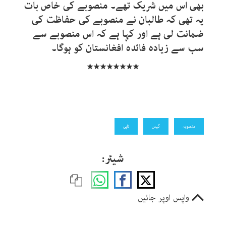
بھی اس میں شریک تھے۔ منصوبے کی خاص بات
یہ تھی کہ طالبان نے منصوبے کی حفاظت کی
ضمانت لی ہے اور کہا ہے کہ اس منصوبے سے
سب سے زیادہ فائدہ افغانستان کو ہوگا۔
٭٭٭٭٭٭٭٭
منصوبہ
گیس
تاپی
شیئر:
واپس اوپر جائیں