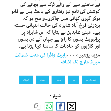
نے سامنے سے آنے والے ٹرک سے بچانے کی
کوشش کی تاہم تیز رفتاری کے باعث بس بے قابو
ہوکر گہری کھائی میں جاگری۔واضح ہو کہ
ہردوئی فرخ آباد شاہراہ کی حالت انتہائی خستہ
ہے۔ عینی شاہدین نے بتایا کہ اس شاہراہ پر
پرائیویٹ بسوں کا راج ہے جہاں آئے دن بسوں
اور گاڑیوں کو حادثات کا سامنا کرنا پڑتا ہے۔
مزید پڑھیں:- - - -
رابرٹ واڈرا کی مدت ضمانت
میں2 مارچ تک اضافہ
شاہجہاں پور
بس
پولیس
مسافر
اسپتال
شیئر: