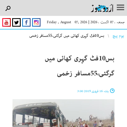
جمعہ ، 07 اگست ، 2026
|
Friday , August 07, 2026
You are here
ہوم پیچ
بس10فٹ گہری کھائی میں گرگئی،55مسافر زخمی
بس10فٹ گہری کھائی میں
گرگئی،55مسافر زخمی
ہفتہ 16 فروری 2019 3:00