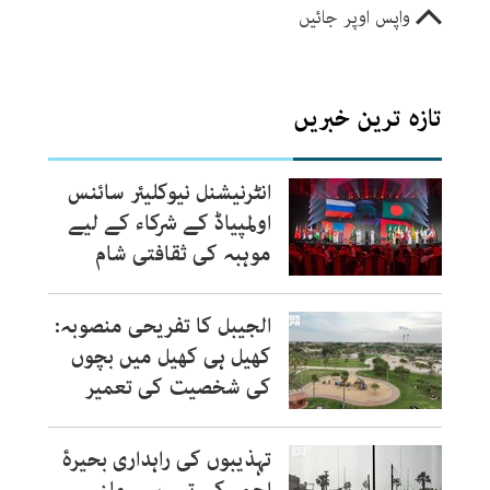
واپس اوپر جائیں
تازہ ترین خبریں
انٹرنیشنل نیوکلیئر سائنس
اولمپیاڈ کے شرکاء کے لیے
موہبہ کی ثقافتی شام
الجیبل کا تفریحی منصوبہ:
کھیل ہی کھیل میں بچوں
کی شخصیت کی تعمیر
تہذیبوں کی راہداری بحیرۂ