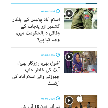
07-08-2026
اسلام آباد پولیس کے اہلکار
کشمیر اور پنجاب کے
وفاقی دارالحکومت میں،
وجہ کیا ہے؟
07-08-2026
’شوق بھی، روزگار بھی‘،
آرٹ کی خاطر جاب
چھوڑنے والی اسلام آباد کی
آرٹسٹ
06-08-2026
نیا آئی فون 18 آپ کی