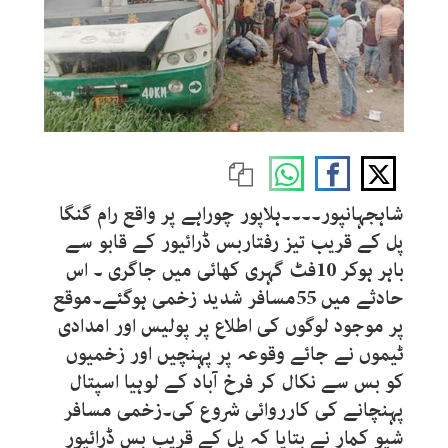
شاہجہانپور۔۔۔۔ہلاپور چوراہے پر واقع رام گنگا
پل کے قریب تیز رفتاربس ڈرائیور کے قابو سے
باہر ہوکر 10فٹ گہری کھائی میں جاگری ۔ اس
حادثے میں 55مسافر شدید زخمی ہوگئے۔موقع
پر موجود لوگوں کی اطلاع پر پولیس اور امدادی
ٹیموں نے جائے وقوعہ پر پہنچیں اور زخمیوں
کو بس سے نکال کر فرخ آباد کے لوہیا اسپتال
پہنچانے کی کارروائی شروع کی۔زخمی مسافر
شیو کمار نے بتایا کہ پل کے قریب بس ڈرائیور