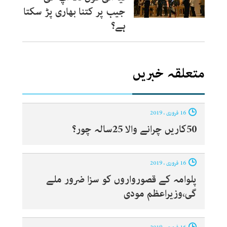
جیب پر کتنا بھاری پڑ سکتا
ہے؟
متعلقہ خبریں
16 فروری ، 2019
50کاریں چرانے والا 25سالہ چور؟
16 فروری ، 2019
پلوامہ کے قصورواروں کو سزا ضرور ملے
گی،وزیراعظم مودی