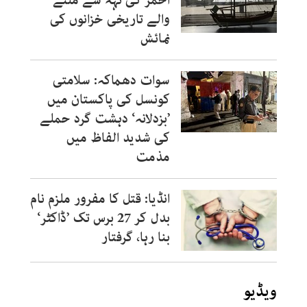
احمر کی تہہ سے ملنے
والے تاریخی خزانوں کی
نمائش
سوات دھماکہ: سلامتی
کونسل کی پاکستان میں
’بزدلانہ‘ دہشت گرد حملے
کی شدید الفاظ میں
مذمت
انڈیا: قتل کا مفرور ملزم نام
بدل کر 27 برس تک ’ڈاکٹر‘
بنا رہا، گرفتار
ویڈیو