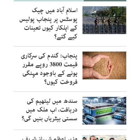
اسلام آباد میں چیک
پوسٹس پر پنجاب پولیس
کے اہلکار کیوں تعینات
کیے گئے؟
پنجاب: گندم کی سرکاری
قیمت 3800 روپے مقرر
ہونے کے باوجود مہنگی
فروخت کیوں؟
سندھ میں لیتھیم کی
دریافت، اب ملک میں
سستی بیٹریاں بنیں گی؟
وزیر اعظم شہباز شریف