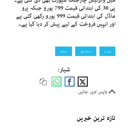
میں وائرلیس چارجنگ سپورٹ بھی دی گئی ہے۔
پی 30 کی ابتدائی قیمت 799 یورو جبکہ پرو
ماڈل کی ابتدائی قیمت 999 یورو رکھی گئی ہے
اور انہیں فروخت کے لیے پیش کر دیا گیا ہے۔
ہواوے
اسمارٹ فون
متعارف
شیئر:
واپس اوپر جائیں
تازہ ترین خبریں