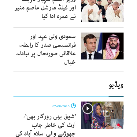
اور فیلڈ مارشل عاصم منیر
نے عمرہ ادا کیا
سعودی ولی عہد اور
فرانسیسی صدر کا رابطہ،
علاقائی صورتحال پر تبادلہ
خیال
ویڈیو
07-08-2026
’شوق بھی روزگار بھی‘،
آرٹ کی خاطر جاب
چھوڑنے والی اسلام آباد کی