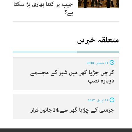
جیب پر کتنا بھاری پڑ سکتا
ہے؟
متعلقہ خبریں
31 دسمبر ، 2018
کراچی چڑیا گھر میں شیر کے مجسمے
دوبارہ نصب
21 اپریل ، 2017
جرمنی کے چڑیا گھر سے 14جانور فرار