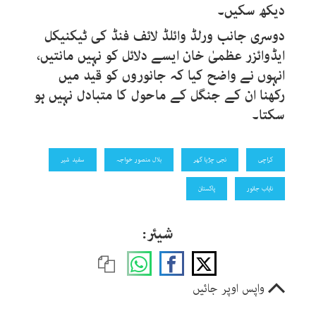
دیکھ سکیں۔
دوسری جانب
ورلڈ وائلڈ لائف فنڈ کی ٹیکنیکل
ایڈوائزر عظمیٰ خان
ایسے دلائل کو نہیں مانتیں،
انہوں نے واضح کیا کہ جانوروں کو قید میں
رکھنا ان کے جنگل کے ماحول کا متبادل نہیں ہو
سکتا۔
کراچی
نجی چڑیا گھر
بلال منصور خواجہ
سفید شیر
نایاب جانور
پاکستان
شیئر:
واپس اوپر جائیں