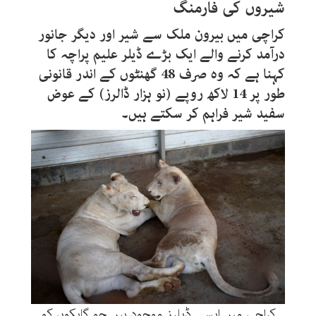
شیروں کی فارمنگ
کراچی میں بیرون ملک سے شیر اور دیگر جانور
درآمد کرنے والے ایک بڑے ڈیلر علیم پراچہ کا
کہنا ہے کہ وہ صرف 48 گھنٹوں کے اندر قانونی
طور پر 14 لاکھ روپے (نو ہزار ڈالرز) کے عوض
سفید شیر فراہم کر سکتے ہیں۔
کراچی میں ایسے ڈیلرز موجود ہیں جو گاہکوں کو