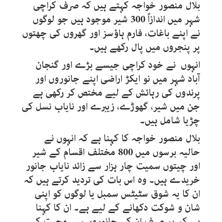
بلال منصور خواجہ کہتے ہیں کہ صرف کراچی
شہر میں اندازاً 300 شیر موجود ہیں جو لوگوں
نے اپنے باغات، فارم ہاؤسز اور گھروں کی چھتوں
پر پنجروں میں پال رکھے ہیں۔
انہوں نے خود کراچی جیسے بڑے اور گنجان
آباد شہر میں نو ایکڑ اراضی اپنے جانوروں اور
پرندوں کی رہائش کے لیے مختص کر رکھی ہے
جن میں شیر، گھوڑے، زیبرے اور نایاب نسل کی
چڑیا شامل ہیں۔
بلال منصور خواجہ کا کہنا ہے کہ انہوں نے
حالیہ برسوں میں 800 مختلف اقسام کے شیر
اور چیتوں سمیت چار ہزار سے زائد نایاب جانور
خریدے ہیں۔ وہ اس بات کی تردید کرتے ہیں کہ
ان کا یہ شوق سٹیٹس سمبل یا لوگوں کو اپنی
شان و شوکت دکھانے کے لیے ہے۔ ان کا کہنا
ہے کہ یہ صرف ان کی جانوروں سے محبت کے