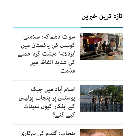
تازہ ترین خبریں
سوات دھماکہ: سلامتی
کونسل کی پاکستان میں
’بزدلانہ‘ دہشت گرد حملے
کی شدید الفاظ میں
مذمت
اسلام آباد میں چیک
پوسٹس پر پنجاب پولیس
کے اہلکار کیوں تعینات
کیے گئے؟
پنجاب: گندم کی سرکاری