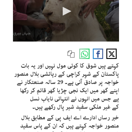
0
seconds
of
1
minute,
کہتے ہیں شوق کا کوئی مول نہیں اور یہ بات
2
seconds
پاکستان کے شہر کراچی کے رہائشی بلال منصور
خواجہ پر صادق آتی ہے۔ 29 سالہ صنعتکار نے
اپنے گھر میں ایک نجی چڑیا گھر قائم کر رکھا
ہے جس میں انہوں نے انتہائی نایاب نسل
کے غیر ملکی سفید شیر پال رکھے ہیں۔
خبر رساں ادارے اے ایف پی کے مطابق بلال
منصور خواجہ کہتے ہیں کہ ان کے پاس سفید