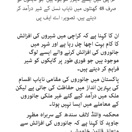
صرف 48 گھنٹوں میں نایاب نسل کے شیر درآمد کر
دیتے ہیں، تصویر: اے ایف پی
ان کا کہنا ہے کہ کراچی میں شیروں کی افزائش
کا کام بہت اچھا چل رہا ہے اور شہر میں
جانوروں کی افزائش کرنے والے ایسے لوگ
موجود ہیں جو فوری طور پر گاہکوں کو شیر
فراہم کر دیتے ہیں۔
پاکستان میں جانوروں کی مقامی نایاب اقسام
کی بہترین انداز میں حفاظت کی جاتی ہے لیکن
ملک میں درآمد کیے گئے غیر ملکی جانوروں
کے معاملے میں ایسا نہیں ہوتا۔
محکمہ وائلڈ لائف سندھ کے سربراہ مظہر
جاوید کا کہنا ہے کہ جانوروں کی افزائش سے
متعلق قانون خاموش ہے۔