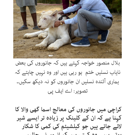
بلال منصور خواجہ کہتے ہیں کہ جانوروں کی بعض
نایاب نسلیں ختم ہو رہی ہیں اور وہ نہیں چاہتے کہ
ہماری آئندہ نسلیں ان جانوروں کو نہ دیکھ سکیں۔
تصویر: اے ایف پی
کراچی میں جانوروں کی معالج اسما گھی والا کا
کہنا ہے کہ ان کے کلینک پر زیادہ تر ایسے شیر
لائے جاتے ہیں جو کیلشیئم کی کمی کا شکار
ہوتے ہیں۔ وہ کہتی ہیں کہ انہوں نے حالیہ