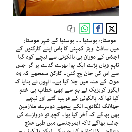
موستار، بوسنیا .... بوسنیا کے شہر موستار
میں سافٹ ویئر کمپنی کا باس اپنے کارکنوں کے
اجلاس کے دوران ہی بالکونی سے نیچے کود گیا
تاہم وہاں پڑے ایک ہوا بھرے گدے پر گرا جس
سے اس کی جان بچ گئی۔ کارکن سمجھے کہ وہ
موت کے منہ میں چلا گیا ہے۔ انہوں نے بتایا کہ
ایگور کریزیک نے ہم سے ابھی خطاب ہی ختم
کیا تھا کہ بالکونی کے قریب گئے اور نیچے
چھلانگ لگادی۔ انکے پیچھے دوسرے ملازمین
بھی بھاگے کہ آخر کیا ہوا۔ کچھ تو دروازے کی
جانب بھاگے تاکہ ایمرجنسی میں طبی علاج
معالجے کا انتظام کیا جاسکے لیکن بالکونی سے