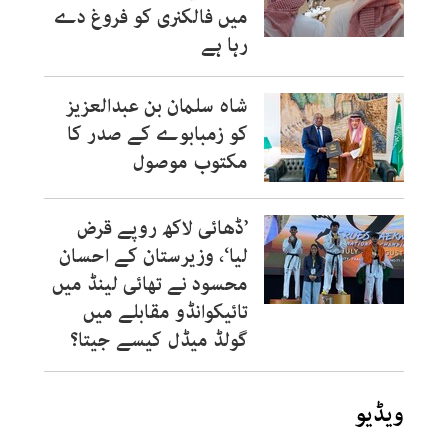
میں فالکنری کو فروغ دے
رہا ہے
شاہ سلمان بن عبدالعزیز
کو زمبابوے کے صدر کا
مکتوب موصول
’ڈھائی لاکھ روپے قرض
لیا‘، وزیرستان کے احسان
محسود نے تھائی لینڈ میں
تائیکوانڈو مقابلے میں
گولڈ میڈل کیسے جیتا؟
ویڈیو