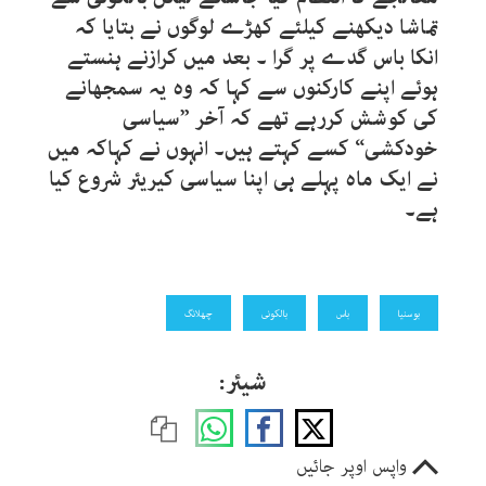
تماشا دیکھنے کیلئے کھڑے لوگوں نے بتایا کہ
انکا باس گدے پر گرا ۔ بعد میں کرازنے ہنستے
ہوئے اپنے کارکنوں سے کہا کہ وہ یہ سمجھانے
کی کوشش کررہے تھے کہ آخر ”سیاسی
خودکشی“ کسے کہتے ہیں۔ انہوں نے کہاکہ میں
نے ایک ماہ پہلے ہی اپنا سیاسی کیریئر شروع کیا
ہے۔
بوسنیا
باس
بالکونی
چھلانگ
شیئر:
واپس اوپر جائیں