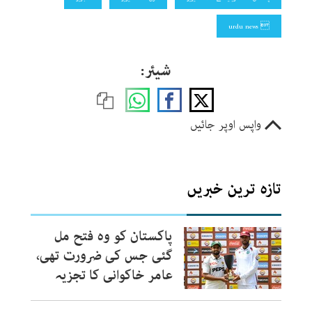
 urdu news
شیئر:
واپس اوپر جائیں
تازہ ترین خبریں
پاکستان کو وہ فتح مل
گئی جس کی ضرورت تھی،
عامر خاکوانی کا تجزیہ