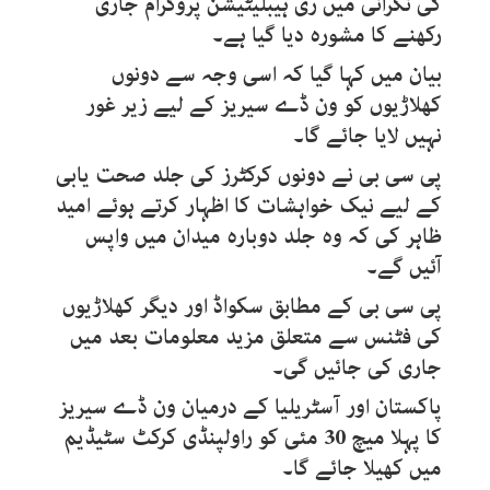
کی نگرانی میں ری ہیبلیٹیشن پروگرام جاری
رکھنے کا مشورہ دیا گیا ہے۔
بیان میں کہا گیا کہ اسی وجہ سے دونوں
کھلاڑیوں کو ون ڈے سیریز کے لیے زیر غور
نہیں لایا جائے گا۔
پی سی بی نے دونوں کرکٹرز کی جلد صحت یابی
کے لیے نیک خواہشات کا اظہار کرتے ہوئے امید
ظاہر کی کہ وہ جلد دوبارہ میدان میں واپس
آئیں گے۔
پی سی بی کے مطابق سکواڈ اور دیگر کھلاڑیوں
کی فٹنس سے متعلق مزید معلومات بعد میں
جاری کی جائیں گی۔
پاکستان اور آسٹریلیا کے درمیان ون ڈے سیریز
کا پہلا میچ 30 مئی کو راولپنڈی کرکٹ سٹیڈیم
میں کھیلا جائے گا۔