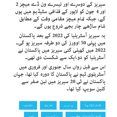
سیریز کے دوسرے اور تیسرے ون ڈے میچز 2
اور 4 جون کو لاہور کے قذافی سٹیڈیم میں ہوں
گے، جبکہ تمام میچز مقامی وقت کے مطابق
شام ساڑھے چار بجے شروع ہوں گے۔
یہ سیریز آسٹریلیا کی 2022 کے بعد پاکستان
میں پہلی 50 اوورز کی دو طرفہ سیریز ہو گی۔
2022 میں کھیلی گئی سیریز میں پاکستان نے
آسٹریلیا کو دو،ایک سے شکست دی تھی۔
اس سے قبل رواں سال جنوری اور فروری میں
آسٹریلوی ٹیم نے پاکستان کا دورہ کیا تھا، جہاں
پاکستان نے ٹی 20 سیریز میں تین صفر سے
کلین سویپ کیا تھا۔
پاکستان کرکٹ بورڈ
پی سی بی
فخر زمان
صائم ایوب
پاکستان کا آسٹریلیا کے خلاف سیریز
ون ڈے سیریز
انجریز