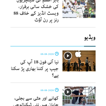
بابر اعظم کی سینچریوں
کی خشک سالی برقرار،
ویسٹ انڈیز کے خلاف 88
رنز پر رن آؤٹ
ویڈیو
06-08-2026
نیا آئی فون 18 آپ کی
جیب پر کتنا بھاری پڑ سکتا
ہے؟
06-08-2026
کھانے اور مٹی سے بجلی،
جاپان میں نئی ٹیکنالوجی