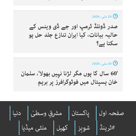
20 مئی ، 2026
صدر ڈونلڈ ٹرمپ اور جے ڈی وینس کے
حالیہ بیانات، کیا ایران تنازع جلد حل ہو
سکتا ہے؟
20 مئی ، 2026
’60 سال کا ہوں مگر لڑنا نہیں بھولا‘، سلمان
خان ہسپتال میں فوٹوگرافرز پر برہم
صفحہ اول
پاکستان
مشرقِ وسطیٰ
دنیا
#ٹرینڈ
شوبِز
کھیل
ملٹی میڈیا