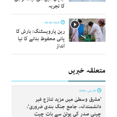
کا تجربہ
06-08-2026
رین ہارویسٹنگ: بارش کا
پانی محفوظ بنانے کا نیا
انداز
متعلقہ خبریں
20 مئی ، 2026
’مشرق وسطیٰ میں مزید تنازع غیر
دانشمندانہ، جامع جنگ بندی ضروری‘،
چینی صدر کی پوتن سے بات چیت