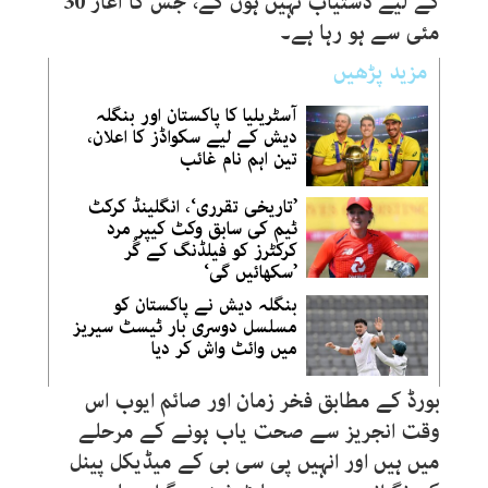
کے لیے دستیاب نہیں ہوں گے، جس کا آغاز 30
مئی سے ہو رہا ہے۔
مزید پڑھیں
آسٹریلیا کا پاکستان اور بنگلہ
دیش کے لیے سکواڈز کا اعلان،
تین اہم نام غائب
’تاریخی تقرری‘، انگلینڈ کرکٹ
ٹیم کی سابق وکٹ کیپر مرد
کرکٹرز کو فیلڈنگ کے گُر
’سکھائیں گی‘
بنگلہ دیش نے پاکستان کو
مسلسل دوسری بار ٹیسٹ سیریز
میں وائٹ واش کر دیا
بورڈ کے مطابق فخر زمان اور صائم ایوب اس
وقت انجریز سے صحت یاب ہونے کے مرحلے
میں ہیں اور انہیں پی سی بی کے میڈیکل پینل