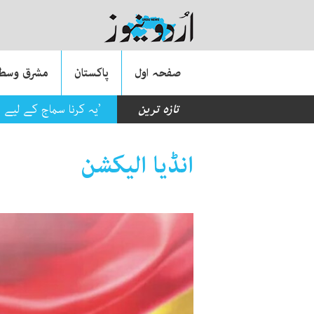
صفحہ اول
پاکستان
مشرق وسطی
تازہ ترین
’یہ کرنا سماج کے لیے 
انڈیا الیکشن