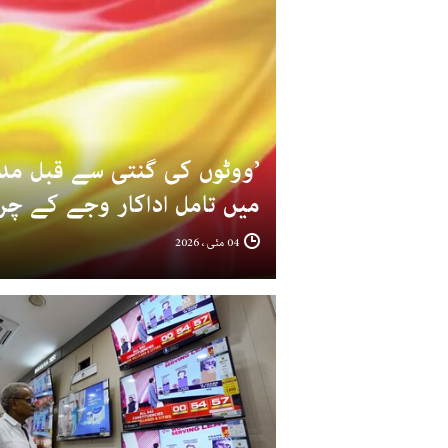
’ووٹوں کی گنتی سے قبل م
میں تامل اداکار وجے کے چ
04 مئی ، 2026