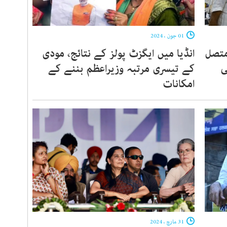
01 جون ، 2024
متصل
انڈیا میں ایگزٹ پولز کے نتائج، مودی
ی
کے تیسری مرتبہ وزیراعظم بننے کے
امکانات
31 مارچ ، 2024