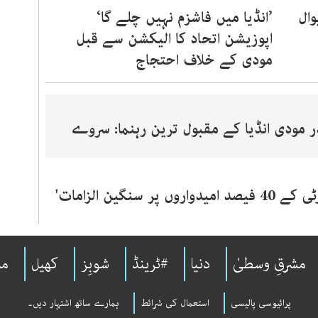
وال
’انڈیا میں فاشزم نہیں چلے گا‘
اپوزیشن اتحاد کا الیکشن سے قبل
مودی کے خلاف احتجاج
ر مودی انڈیا کے مقبول ترین رہنما: سروے
ں پر سنگین الزامات'
مشرقِ وسطیٰ
دنیا
#ٹرینڈ
شوبِز
کھیل
مل
پرائیوسی پالیسی
استعمال کی شرائط
ہمارے ساتھ اشتہار دیں۔