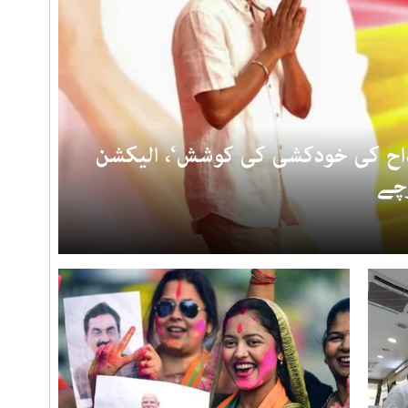
داح کی خودکشی کی کوشش‘، الیکشن
رچے