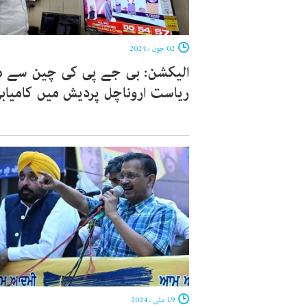
02 جون ، 2024
الیکشن: بی جے پی کی چین سے 
ریاست اروناچل پردیش میں کامیاب
19 مئی ، 2024