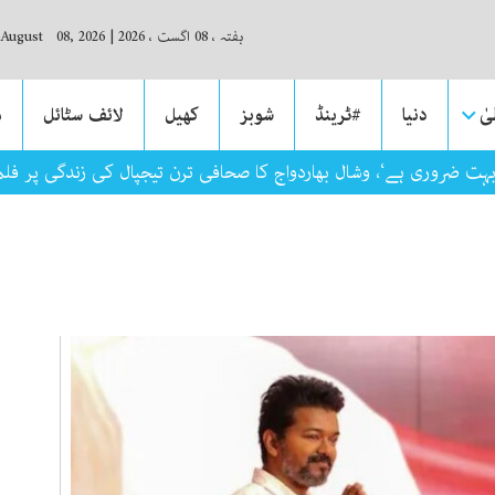
ہفتہ ، 08 اگست ، 2026
|
 August 08, 2026
ٰ
دنیا
#ٹرینڈ
شوبز
کھیل
لائف سٹائل
م
بہت ضروری ہے‘، وشال بھاردواج کا صحافی ترن تیجپال کی زندگی پر فلم ب