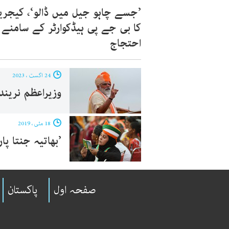
’جسے چاہو جیل میں ڈالو‘، کیجری
کا بی جے پی ہیڈکوارٹر کے سامنے
احتجاج
24 اگست ، 2023
وزیراعظم نریند
18 مئی ، 2019
’بھاتیہ جنتا پارٹی کے 40 فیصد امیدوارو
صفحہ اول
پاکستان