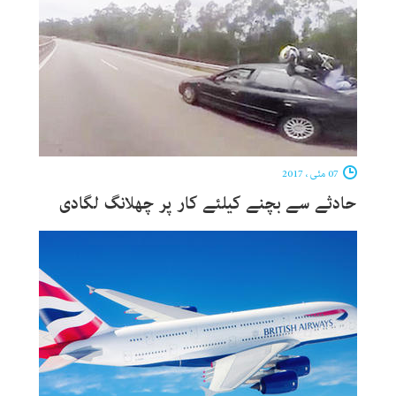
07 مئی ، 2017
حادثے سے بچنے کیلئے کار پر چھلانگ لگادی