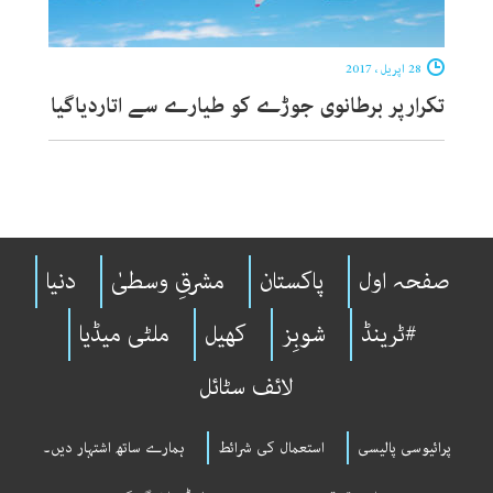
28 اپریل ، 2017
تکرارپر برطانوی جوڑے کو طیارے سے اتاردیاگیا
صفحہ اول
پاکستان
مشرقِ وسطیٰ
دنیا
#ٹرینڈ
شوبِز
کھیل
ملٹی میڈیا
لائف سٹائل
پرائیوسی پالیسی
استعمال کی شرائط
ہمارے ساتھ اشتہار دیں۔