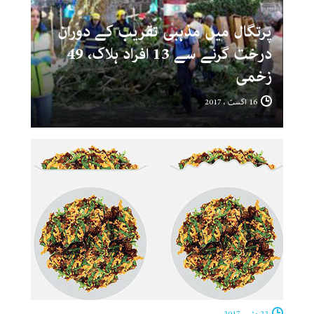
پرتگال میں مذہبی تقریب کے دوران
درخت گرنے سے 13 افراد ہلاک، 49
زخمی
16 اگست ، 2017
22 مئی ، 2017