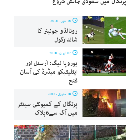
پرتگال میں سعودی نمائش شروع
10 جون ، 2018
رونالڈو جونیئر کا
شاندارگول
07 اپریل ، 2018
یوروپا لیگ: آرسنل اور
ایٹلیٹیکو میڈرڈ کی آسان
فتح
18 جنوری ، 2018
پرتگال کے کمیونٹی سینٹر
میں آگ سے6ہلاک