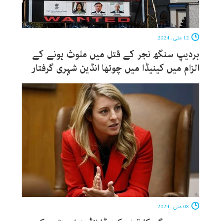
12 مئی ، 2024
ہردیپ سنگھ نجر کے قتل میں ملوث ہونے کے
الزام میں کینیڈا میں چوتھا انڈین شہری گرفتار
08 مئی ، 2024