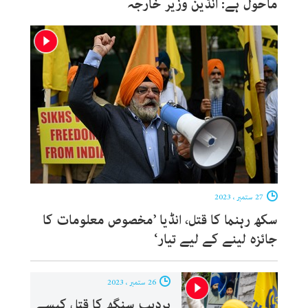
ماحول ہے: انڈین وزیر خارجہ
27 ستمبر ، 2023
سکھ رہنما کا قتل، انڈیا ’مخصوص معلومات کا
جائزہ لینے کے لیے تیار‘
26 ستمبر ، 2023
ہردیپ سنگھ کا قتل کیسے