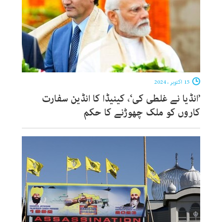
15 اکتوبر ، 2024
’انڈیا نے غلطی کی‘، کینیڈا کا انڈین سفارت
کاروں کو ملک چھوڑنے کا حکم