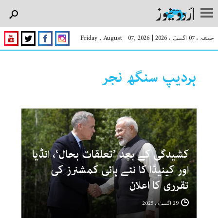
جمعہ ، 07 اگست ، 2026
|
Friday , August 07, 2026
ہردیپ سنگھ نجر
کشیدگی کے بعد ’تعلقات بحال‘، انڈیا
اور کینیڈا کا نئے ہائی کمشنرز کی
تقرری کا اعلان
29 اگست ، 2025