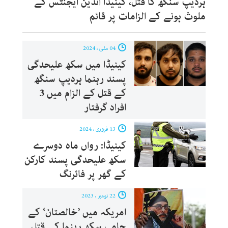
ہردیپ سنگھ کا قتل، کینیڈا انڈین ایجنٹس کے
ملوث ہونے کے الزامات پر قائم
04 مئی ، 2024
کینیڈا میں سکھ علیحدگی
پسند رہنما ہردیپ سنگھ
کے قتل کے الزام میں 3
افراد گرفتار
13 فروری ، 2024
کینیڈا: رواں ماہ دوسرے
سکھ علیحدگی پسند کارکن
کے گھر پر فائرنگ
22 نومبر ، 2023
امریکہ میں ’خالصتان‘ کے
حامی سِکھ رہنما کے قتل