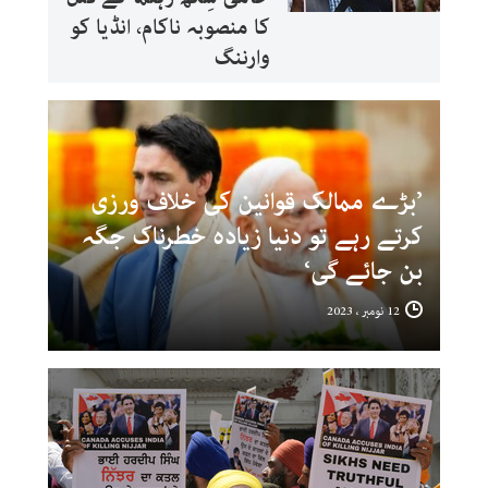
کا منصوبہ ناکام، انڈیا کو
وارننگ
’بڑے ممالک قوانین کی خلاف ورزی
کرتے رہے تو دنیا زیادہ خطرناک جگہ
بن جائے گی‘
12 نومبر ، 2023