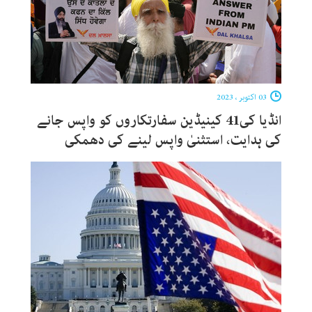
03 اکتوبر ، 2023
انڈیا کی41 کینیڈین سفارتکاروں کو واپس جانے
کی ہدایت، استثنیٰ واپس لینے کی دھمکی