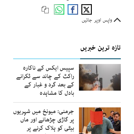
واپس اوپر جائیں
تازہ ترین خبریں
سپیس ایکس کے ناکارہ
راکٹ کے چاند سے ٹکرانے
کے بعد گرد و غبار کے
بادل کا مشاہدہ
جرمنی: میونخ میں شہریوں
پر گاڑی چڑھانے اور ماں
بیٹی کو ہلاک کرنے پر