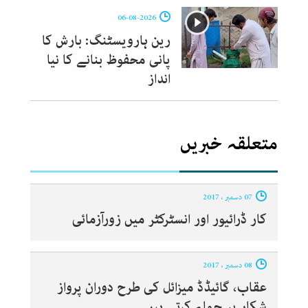
06-08-2026
رین ہارویسٹنگ: بارش کا
پانی محفوظ بنانے کا نیا
انداز
متعلقہ خبریں
07 دسمبر ، 2017
کار ڈرائیور اور انسٹرکٹر میں زورآزمائی
08 دسمبر ، 2017
عقاب، گائیڈڈ میزائل کی طرح دوران پرواز
شکار پر حملہ کرتے ہیں