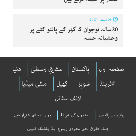
09 دسمبر ، 2017
20سالہ نوجوان کا گھر کے پالتو کتے پر
وحشیانہ حملہ
صفحہ اول
پاکستان
مشرقِ وسطیٰ
دنیا
#ٹرینڈ
شوبِز
کھیل
ملٹی میڈیا
لائف سٹائل
پرائیوسی پالیسی
استعمال کی شرائط
ہمارے ساتھ اشتہار دیں۔
جملہ حقوق بحق سعودی ریسرچ اینڈ پبلشنگ کمپنی