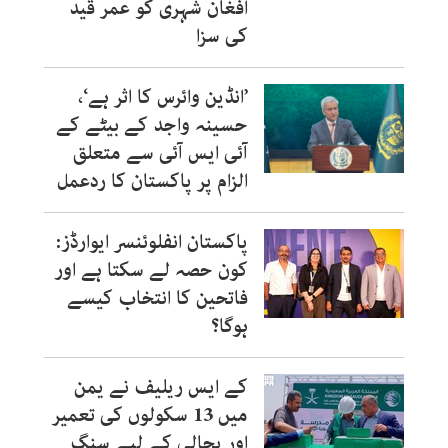
افغان شہری کو عمر قید
کی سزا
’انڈین وائرس کا اثر ہے‘،
حسینہ واجد کے بیٹے کے
آئی ایس آئی سے متعلق
الزام پر پاکستان کا ردعمل
پاکستان انفلوئنسر ایوارڈز:
کون حصہ لے سکتا ہے اور
فاتحین کا انتخاب کیسے
ہوگا؟
کے ایس ریلیف نے یمن
میں 13 سکولوں کی تعمیر
اور بحالی کے لیے سنگ