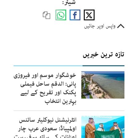
شیئر:
واپس اوپر جائیں
تازہ ترین خبریں
خوشگوار موسم اور فیروزی
پانی: الدقم ساحل فیملی
پکنک اور تفریح کے لیے
بہترین انتخاب
انٹرنیشنل نیوکلیئر سائنس
اولمپیاڈ: سعودی عرب چار
اعزازات کے ساتھ سرفہرست