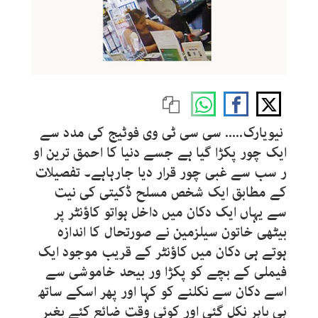
نیویارک..... سی سی ٹی وی فوٹیج کی مدد سے
ایک چور پکڑا گیا ہے جسے دنیا کا احمق ترین او
ر سب سے غبی چور قرار دیا جارہاہے۔ تفصیلات
کے مطابق ایک شخص مسلح ڈکیتی کی نیت
سے یہاں ایک دکان میں داخل ہواتو کاﺅنٹر پر
بیٹھی خاتون سیلزمین نے صورتحال کا اندازہ
ہوتے ہی دکان میں کاﺅنٹر کے قریب موجود ایک
فیملی کے بچے کو پکڑا ور بیحد خاموشی سے
اسے دکان سے نکلنے کو کہا اور پھر اسکے ساتھ
ہی باہر نکل گئی اور کوئی وقت ضائع کئے بغیر