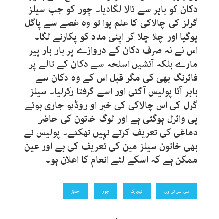
دکان کو باہر سے تالا لگادیا۔ چور کو جب سیلز
گرلز کی چالاکی کا علم ہوا تو وہ غصے سے پاگل
ہوگیا اور چلا چلا کر اپنی مدد کو پکارنے لگا۔
اس نے نہ صرف دکان کے دروازے پر بار بار پیر
مارے بلکہ آتشیں اسلحہ سے دکان کے تالے پر
فائرنگ بھی کی مگر قبل اس کے وہ دکان سے
باہر آتا پولیس آگئی اور اسے گرفتا رکرلیا۔ سیلز
گرل کی اس چالاکی کی خبر او روڈیو جاری ہوتے
ہی وائرل ہوگئی ہے اور لوگ خاتون کی حاضر
دماغی کی تعریف کرتے نہیں تھکتے۔ پولیس نے
بھی خاتون سیلز مین کی تعریف کی ہے اور عین
ممکن ہے کہ اسکے لئے انعام کا اعلان ہو۔
سی سی ٹی وی
نیویارک
چور
احمق