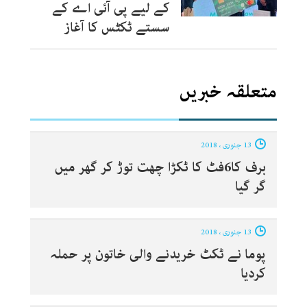
کے لیے پی آئی اے کے
سستے ٹکٹس کا آغاز
متعلقہ خبریں
13 جنوری ، 2018
برف کا6فٹ کا ٹکڑا چھت توڑ کر گھر میں
گر گیا
13 جنوری ، 2018
پوما نے ٹکٹ خریدنے والی خاتون پر حملہ
کردیا