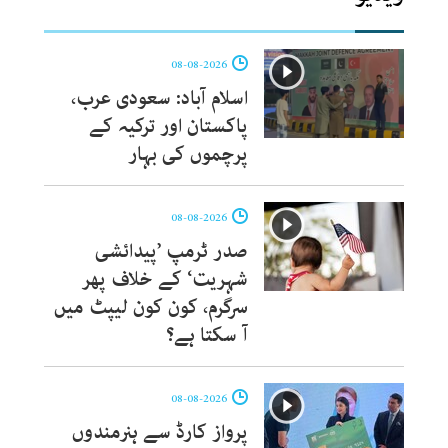
08-08-2026
اسلام آباد: سعودی عرب،
پاکستان اور ترکیہ کے
پرچموں کی بہار
08-08-2026
صدر ٹرمپ ’پیدائشی
شہریت‘ کے خلاف پھر
سرگرم، کون کون لیپٹ میں
آ سکتا ہے؟
08-08-2026
پرواز کارڈ سے ہنرمندوں