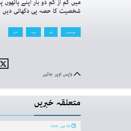
میں کم از کم دو بار اپنے ہاتھوں 
شخصیت کا حصہ ہی دکھائی دیں ۔
خوبصورتی
ہاتھ
توجہ
ناخن
واپس اوپر جائیں
متعلقہ خبریں
06 جون ، 2018