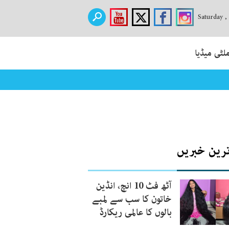
Saturday ,
لٹی میڈیا
ترین خبریں
آٹھ فٹ 10 انچ، انڈین
خاتون کا سب سے لمبے
بالوں کا عالمی ریکارڈ