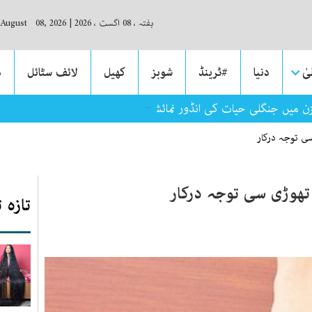
ہفتہ ، 08 اگست ، 2026
|
 August 08, 2026
ٰ
دنیا
#ٹرینڈ
شوبز
کھیل
لائف سٹائل
م
ن میں جنگلی حیات کی انڈور نمائش
ی توجہ درکار
ھوڑی سی توجہ درکار
تازہ 