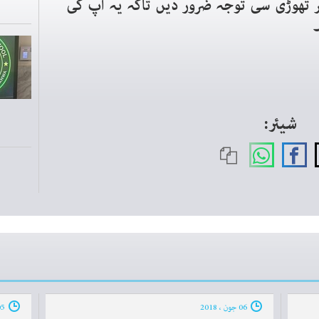
پر تھوڑی سی توجہ ضرور دیں تاکہ یہ آپ کی
شیئر:
06 جون ، 2018
05 جون ، 2018