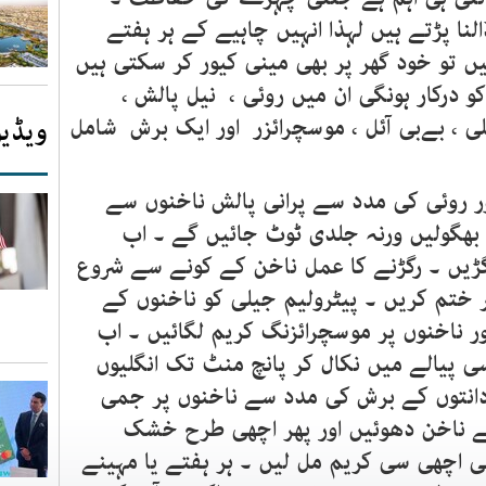
النا پڑتے ہیں لہذا انہیں چاہیے کے ہر ہفتے
یں تو خود گھر پر بھی مینی کیور کر سکتی ہیں
 درکار ہونگی ان میں روئی ، نیل پالش ،
یلی ، بےبی آئل ، موسچرائزر اور ایک برش شامل
ویڈیو
 روئی کی مدد سے پرانی پالش ناخنوں سے
 بھگولیں ورنہ جلدی ٹوٹ جائیں گے ۔ اب
رگڑیں ۔ رگڑنے کا عمل ناخن کے کونے سے شروع
ر ختم کریں ۔ پیٹرولیم جیلی کو ناخنوں کے
اور ناخنوں پر موسچرائزنگ کریم لگائیں ۔ اب
کسی پیالے میں نکال کر پانچ منٹ تک انگلیوں
دانتوں کے برش کی مدد سے ناخنوں پر جمی
ے ناخن دھوئیں اور پھر اچھی طرح خشک
ی اچھی سی کریم مل لیں ۔ ہر ہفتے یا مہینے