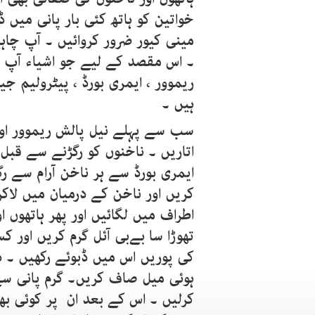
خواتین کو ہاتھ کئی بار پانی میں ڈ
مینی کیور ضرور کروائیں ۔ آپ چاہ
۔ اس مقصد کے لیے جو اشیاء آپ کو
ریموور ، ایمری بورڈ ، پیٹرولیم ج
ہیں ۔
سب سے پہلے نیل پالش ریموور اور
اتاریں ۔ ناخنوں کو رگڑنے سے قبل
ایمری بورڈ سے ہر ناخن آرام سے 
کریں اور ناخن کے درمیان میں لاک
اطراف میں لگائیں اور پھر ہاتھوں 
تھوڑا سا بےبی آئل گرم کریں اور 
کی پوریں اس میں ڈبوئے رکھیں ۔ 
ہوئی میل صاف کریں۔ گرم پانی س
کرلیں ۔ اس کے بعد ان پر کوئی بھ