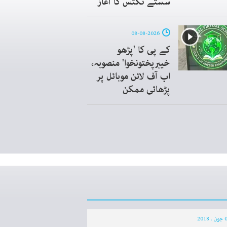
سستے ٹکٹس کا آغاز
08-08-2026
کے پی کا 'پڑھو
خیبرپختونخوا' منصوبہ،
اب آف لائن موبائل پر
پڑھائی ممکن