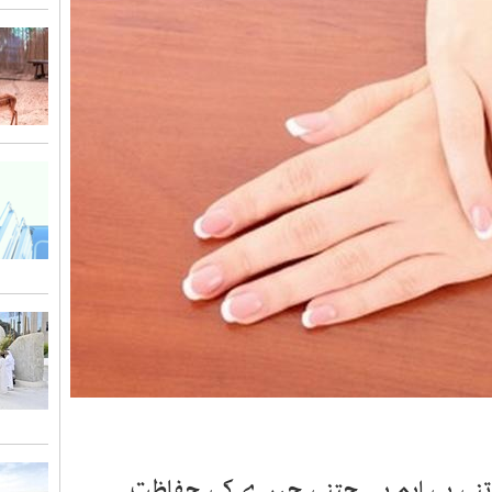
 اتنی ہی اہم ہے جتنی چہرے کی حفاظت ۔