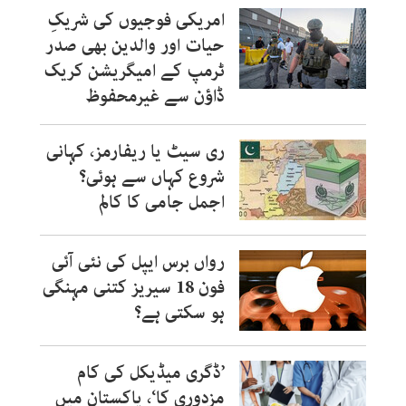
امریکی فوجیوں کی شریکِ
حیات اور والدین بھی صدر
ٹرمپ کے امیگریشن کریک
ڈاؤن سے غیرمحفوظ
ری سیٹ یا ریفارمز، کہانی
شروع کہاں سے ہوئی؟
اجمل جامی کا کالم
رواں برس ایپل کی نئی آئی
فون 18 سیریز کتنی مہنگی
ہو سکتی ہے؟
’ڈگری میڈیکل کی کام
مزدوری کا‘، پاکستان میں