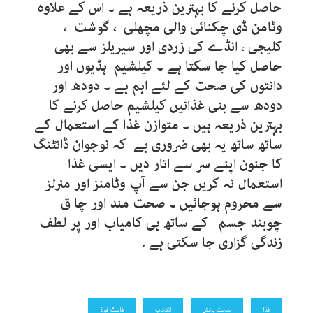
حاصل کرنے کا بہترین ذریعہ ہے ۔ اس کے علاوہ
وٹامن ڈی چکنائی والی مچھلی ، گوشت ،
کلیجی ، انڈے کی زردی اور سیریلز سے بھی
حاصل کیا جا سکتا ہے ۔ کیلشیم ہڈیوں اور
دانتوں کی صحت کے لئے اہم ہے ۔ دودھ اور
دودھ سے بنی غذائیں کیلشیم حاصل کرنے کا
بہترین ذریعہ ہیں ۔ متوازن غذا کے استعمال کے
ساتھ ساتھ یہ بھی ضروری ہے کہ نوجوان ڈائٹنگ
کا جنون اپنے سر سے اتار دیں ۔ ایسی غذا
استعمال نہ کریں جن سے آپ وٹامنز اور منرلز
سے محروم ہوجائیں ۔ صحت مند اور چا ق
چوبند جسم کے ساتھ ہی کامیاب اور پر لطف
زندگی گزاری جا سکتی ہے .
غذا
صحت بخش
انتخاب
فاسٹ فوڈ