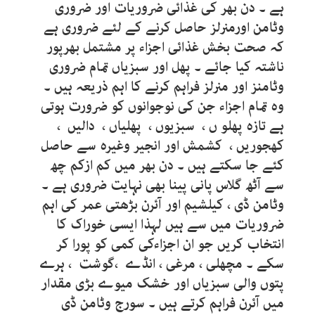
ہے ۔ دن بھر کی غذائی ضروریات اور ضروری
وٹامن اورمنرلز حاصل کرنے کے لئے ضروری ہے
کہ صحت بخش غذائی اجزاء پر مشتمل بھرپور
ناشتہ کیا جائے ۔ پھل اور سبزیاں تمام ضروری
وٹامنز اور منرلز فراہم کرنے کا اہم ذریعہ ہیں ۔
وہ تمام اجزاء جن کی نوجوانوں کو ضرورت ہوتی
ہے تازہ پھلو ں ، سبزیوں ، پھلیاں ، دالیں ،
کھجوریں ، کشمش اور انجیر وغیرہ سے حاصل
کئے جا سکتے ہیں ۔ دن بھر میں کم ازکم چھ
سے آٹھ گلاس پانی پینا بھی نہایت ضروری ہے ۔
وٹامن ڈی ، کیلشیم اور آئرن بڑھتی عمر کی اہم
ضروریات میں سے ہیں لہذا ایسی خوراک کا
انتخاب کریں جو ان اجزاءکی کمی کو پورا کر
سکے ۔ مچھلی ، مرغی ، انڈے ،گوشت ، ہرے
پتوں والی سبزیاں اور خشک میوے بڑی مقدار
میں آئرن فراہم کرتے ہیں ۔ سورج وٹامن ڈی