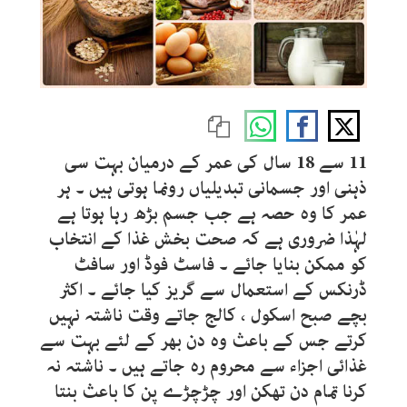
11 سے 18 سال کی عمر کے درمیان بہت سی
ذہنی اور جسمانی تبدیلیاں رونما ہوتی ہیں ۔ ہر
عمر کا وہ حصہ ہے جب جسم بڑھ رہا ہوتا ہے
لہٰذا ضروری ہے کہ صحت بخش غذا کے انتخاب
کو ممکن بنایا جائے ۔ فاسٹ فوڈ اور سافٹ
ڈرنکس کے استعمال سے گریز کیا جائے ۔ اکثر
بچے صبح اسکول ، کالج جاتے وقت ناشتہ نہیں
کرتے جس کے باعث وہ دن بھر کے لئے بہت سے
غذائی اجزاء سے محروم رہ جاتے ہیں ۔ ناشتہ نہ
کرنا تمام دن تھکن اور چڑچڑے پن کا باعث بنتا