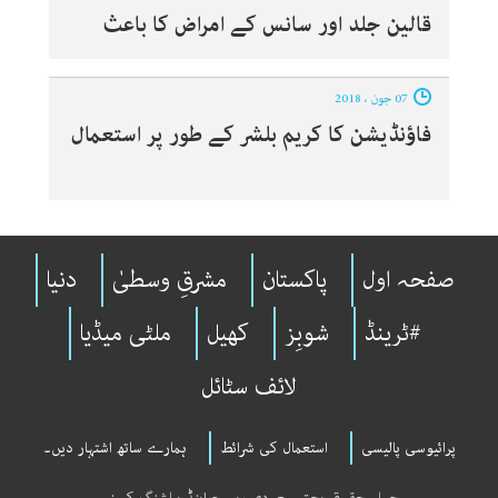
قالین جلد اور سانس کے امراض کا باعث‎
07 جون ، 2018
فاؤنڈیشن کا کریم بلشر کے طور پر استعمال
صفحہ اول
پاکستان
مشرقِ وسطیٰ
دنیا
#ٹرینڈ
شوبِز
کھیل
ملٹی میڈیا
لائف سٹائل
پرائیوسی پالیسی
استعمال کی شرائط
ہمارے ساتھ اشتہار دیں۔
جملہ حقوق بحق سعودی ریسرچ اینڈ پبلشنگ کمپنی