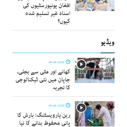
افغان یونیورسٹیوں کی
اسناد غیر تسلیم شدہ
کیوں؟
ویڈیو
06-08-2026
کھانے اور مٹی سے بجلی،
جاپان میں نئی ٹیکنالوجی
کا تجربہ
06-08-2026
رین ہارویسٹنگ: بارش کا
پانی محفوظ بنانے کا نیا