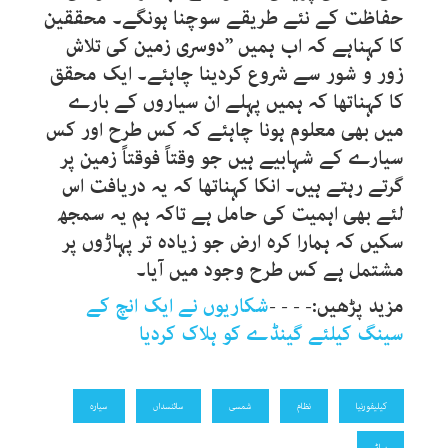
حفاظت کے نئے طریقے سوچنا ہونگے۔ محققین
کا کہناہے کہ اب ہمیں ’’دوسری زمین کی تلاش
زور و شور سے شروع کردینا چاہئے۔ ایک محقق
کا کہناتھا کہ ہمیں پہلے ان سیاروں کے بارے
میں بھی معلوم ہونا چاہئے کہ کس طرح اور کس
سیارے کے شہابیے ہیں جو وقتاً فوقتاً زمین پر
گرتے رہتے ہیں۔ انکا کہناتھا کہ یہ دریافت اس
لئے بھی اہمیت کی حامل ہے تاکہ ہم یہ سمجھ
سکیں کہ ہمارا کرہ ارض جو زیادہ تر پہاڑوں پر
مشتمل ہے کس طرح وجود میں آیا۔
مزید پڑھیں:- - - -
شکاریوں نے ایک انچ کے
سینگ کیلئے گینڈے کو ہلاک کردیا
کیلیفورنیا
نظام
شمسی
سائنسداں
سیارہ
پہاڑ