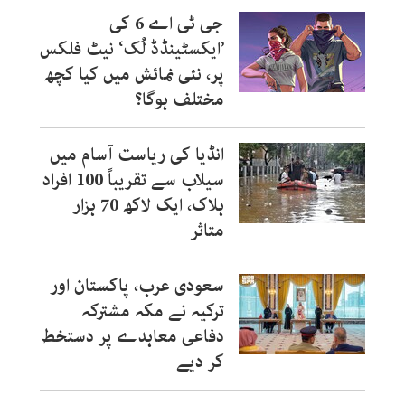
جی ٹی اے 6 کی
’ایکسٹینڈڈ لُک‘ نیٹ فلکس
پر، نئی نمائش میں کیا کچھ
مختلف ہوگا؟
انڈیا کی ریاست آسام میں
سیلاب سے تقریباً 100 افراد
ہلاک، ایک لاکھ 70 ہزار
متاثر
سعودی عرب، پاکستان اور
ترکیہ نے مکہ مشترکہ
دفاعی معاہدے پر دستخط
کر دیے