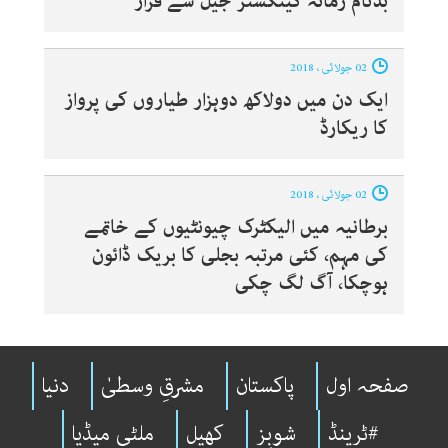
بدنام زمانہ گینگسٹر جیل سے فرار
02 جولائی ، 2018
ایک دن میں دولاکھ دوہزار طیاروں کی پرواز
کا ریکارڈ
02 جولائی ، 2018
برطانیہ میں الیکٹرک چیونٹیوں کے خاتمے
کی مہم، کئی مرتبہ بجلی کا بریک ڈائون
ہوچکا، آگ لگ چکی
صفحہ اول
پاکستان
مشرقِ وسطیٰ
دنیا
#ٹرینڈ
شوبِز
کھیل
ملٹی میڈیا