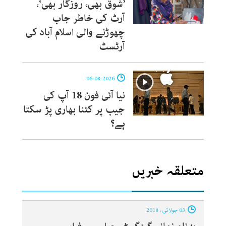
’شوق بھی، روزگار بھی‘،
آرٹ کی خاطر جاب
چھوڑنے والی اسلام آباد کی
آرٹسٹ
06-08-2026
نیا آئی فون 18 آپ کی
جیب پر کتنا بھاری پڑ سکتا
ہے؟
متعلقہ خبریں
03 جولائی ، 2018