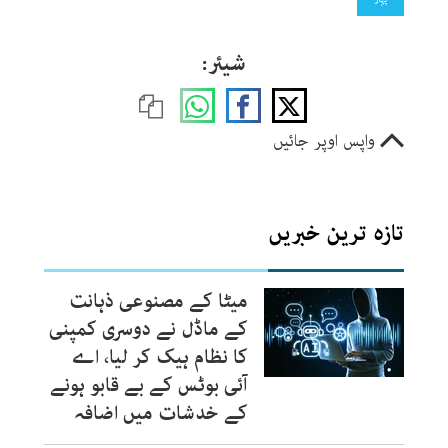
شیئر:
واپس اوپر جائیں
تازہ ترین خبریں
میٹا کے مصنوعی ذہانت
کے ماڈل نے دوسری کمپنی
کا نظام ہیک کر لیا، اے
آئی بوٹس کے بے قابو ہونے
کے خدشات میں اضافہ