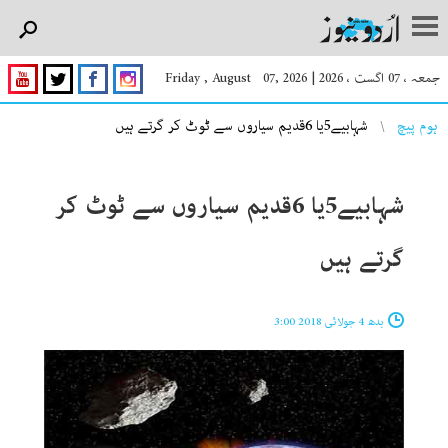
جمعہ ، 07 اگست ، 2026
|
Friday , August 07, 2026
You are here
ہوم پیچ
شہابیے5یا 6قدیم سیاروں سے ٹوٹ کر گرتے ہیں
شہابیے5یا 6قدیم سیاروں سے ٹوٹ کر
گرتے ہیں
بدھ 4 جولائی 2018 3:00