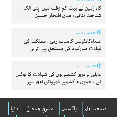
گل زمین نے بہت کم وقت میں اپنی الگ
شناخت بنائی ، میاں افتخار حسین
19 دسمبر ، 2018
علماءکانفرنس کامیاب رہی ، مملکت کی
قیادت مبارکباد کی مستحق ہے ،ترابی
19 دسمبر ، 2018
عالمی برادری کشمیریوں کی شہادت کا نوٹس
لے ، جموں و کشمیر کمیونٹی اوورسیز
صفحہ اول
پاکستان
مشرقِ وسطیٰ
دنیا