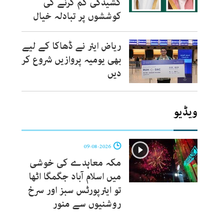
کشیدگی کم کرنے کی
کوششوں پر تبادلہ خیال
ریاض ایئر نے ڈھاکا کے لیے
بھی یومیہ پروازیں شروع کر
دیں
ویڈیو
09-08-2026
مکہ معاہدے کی خوشی
میں اسلام آباد جگمگا اٹھا
تو ایئرپورٹس سبز اور سرخ
روشنیوں سے منور