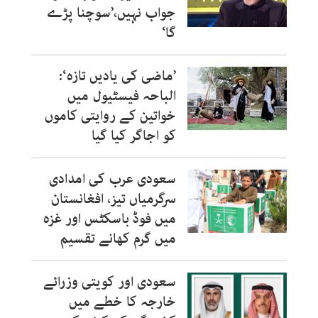
جواب نہیں،’سوچنا پڑے
گا‘
’ماضی کی یادیں تازہ‘:
الباحہ فیسٹیول میں
خواتین کے روایتی کاموں
کو اجاگر کیا گیا
سعودی عرب کی امدادی
سرگرمیاں تیز، افغانستان
میں فوڈ باسکٹس اور غزہ
میں گرم کھانے تقسیم
سعودی اور کویتی وزرائے
خارجہ کا خطے میں