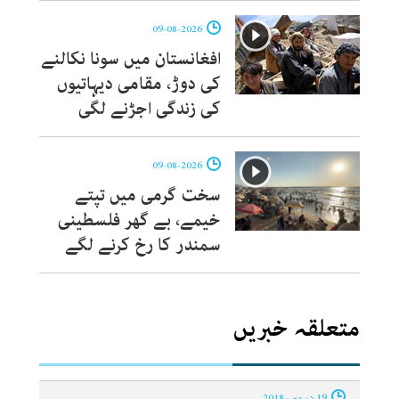
09-08-2026
افغانستان میں سونا نکالنے
کی دوڑ، مقامی دیہاتیوں
کی زندگی اجڑنے لگی
09-08-2026
سخت گرمی میں تپتے
خیمے، بے گھر فلسطینی
سمندر کا رخ کرنے لگے
متعلقہ خبریں
19 دسمبر ، 2018