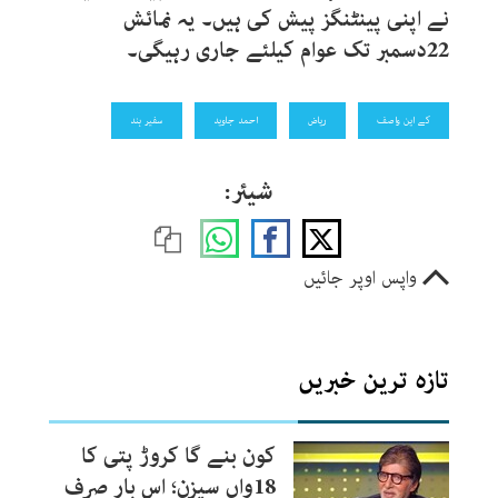
نے اپنی پینٹنگز پیش کی ہیں۔ یہ نمائش
22دسمبر تک عوام کیلئے جاری رہیگی۔
کے این واصف
ریاض
احمد جاوید
سفیر ہند
شیئر:
واپس اوپر جائیں
تازہ ترین خبریں
کون بنے گا کروڑ پتی کا
18واں سیزن؛ اس بار صرف