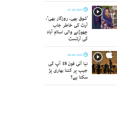
07-08-2026
’شوق بھی، روزگار بھی‘،
آرٹ کی خاطر جاب
چھوڑنے والی اسلام آباد
کی آرٹسٹ
06-08-2026
نیا آئی فون 18 آپ کی
جیب پر کتنا بھاری پڑ
سکتا ہے؟