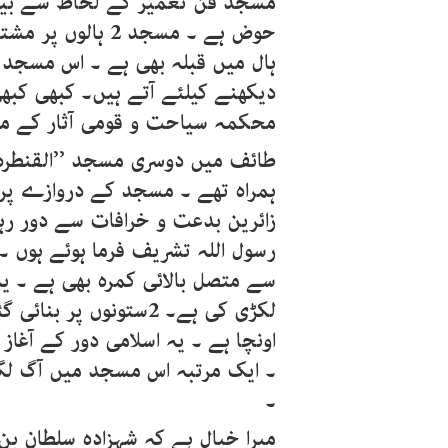
مسجد فن تعمیر کے لحاظ سے بیحد
حوض ہے ۔ مسجد 2 ہ
ہال میں قبلہ بھی ہے ۔ اس مسجد م
دیکھنے کیلئے آتے ہیں۔ کبھی کبھی
محکمہ سیاحت و قومی آثار کے 
طائف میں دوسری مسجد ’’القنطر
ہمراہ تھے ۔ مسجد کے دروازے پر 
زائرین بدعت و خرافات سے دور رہ
رسول اللہ تشریف فرما ہوئے ہوں ۔ 
سے متصل بالائی کمرہ بھی ہے ۔ ی
اونچا ہے ۔ یہ اسلامی دور کے آغاز
۔ ایک مرتبہ اس مسجد میں آگ لگ 
۔
میرا خیال ہے کہ شہزادہ سلطان بن