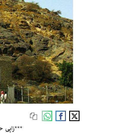
***زاہی ح