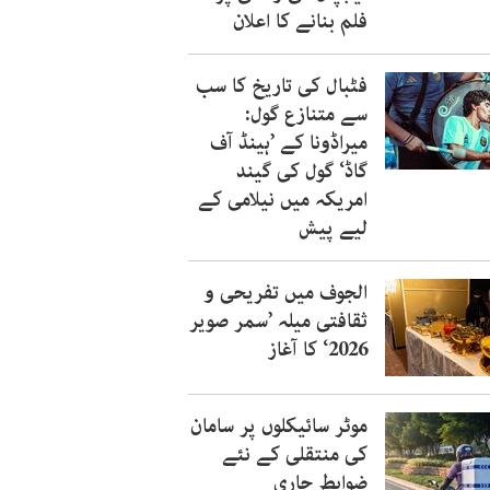
فلم بنانے کا اعلان
فٹبال کی تاریخ کا سب
سے متنازع گول:
میراڈونا کے ’ہینڈ آف
گاڈ‘ گول کی گیند
امریکہ میں نیلامی کے
لیے پیش
الجوف میں تفریحی و
ثقافتی میلہ ’سمر صویر
2026‘ کا آغاز
موٹر سائیکلوں پر سامان
کی منتقلی کے نئے
ضوابط جاری