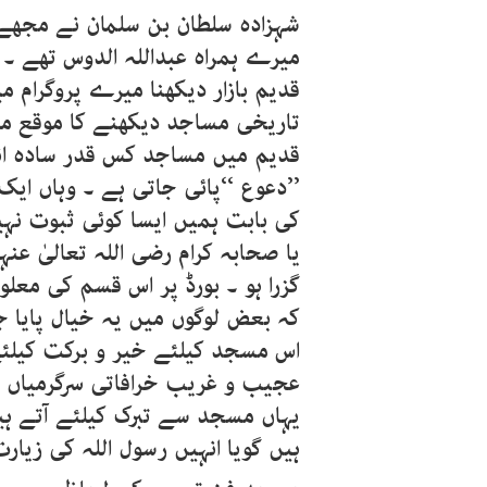
شہزادہ سلطان بن سلمان نے مجھے 
میرے ہمراہ عبداللہ الدوس تھے ۔ 
قدیم بازار دیکھنا میرے پروگرام
تاریخی مساجد دیکھنے کا موقع ملا 
قدیم میں مساجد کس قدر سادہ ان
’’دعوع ‘‘پائی جاتی ہے ۔ وہاں ا
کی بابت ہمیں ایسا کوئی ثبوت نہی
یا صحابہ کرام رضی اللہ تعالیٰ 
گزرا ہو ۔ بورڈ پر اس قسم کی معل
کہ بعض لوگوں میں یہ خیال پایا جا
اس مسجد کیلئے خیر و برکت کیلئے
عجیب و غریب خرافاتی سرگرمیاں د
یہاں مسجد سے تبرک کیلئے آتے ہ
ہیں گویا انہیں رسول اللہ کی زیا