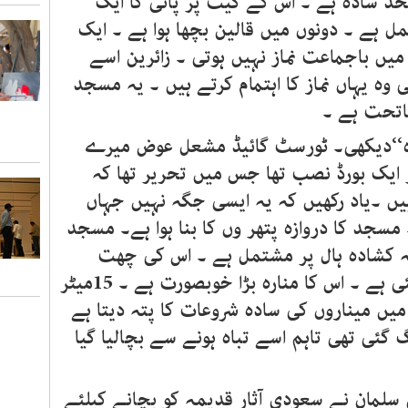
 سادہ ہے ۔ اس کے گیٹ پر پانی کا ایک
الوں پر مشتمل ہے ۔ دونوں میں قالین بچھا ہوا ہے ۔ ایک
یں باجماعت نماز نہیں ہوتی ۔ زائرین اسے
 وہ یہاں نماز کا اہتمام کرتے ہیں ۔ یہ مسجد
ماتحت ہے ۔
ہ‘‘دیکھی۔ ٹورسٹ گائیڈ مشعل عوض میرے
ایک بورڈ نصب تھا جس میں تحریر تھا کہ
یں ۔یاد رکھیں کہ یہ ایسی جگہ نہیں جہاں
مسجد کا دروازہ پتھر وں کا بنا ہوا ہے۔ مسجد
ہ کشادہ ہال پر مشتمل ہے ۔ اس کی چھت
لکڑی کی ہے۔ 2ستونوں پر بنائی گئی ہے ۔ اس کا منارہ بڑا خوبصورت ہے ۔ 15میٹر
 میں میناروں کی سادہ شروعات کا پتہ دیتا ہے
گئی تھی تاہم اسے تباہ ہونے سے بچالیا گیا
 سلمان نے سعودی آثار قدیمہ کو بچانے کیلئے