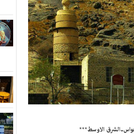
واس۔الشرق الاوسط***