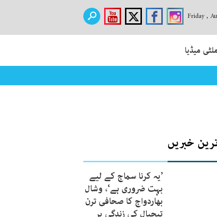
Friday , A
لٹی میڈیا
یلامی کے لیے پیش
ترین خبریں
’یہ کرنا سماج کے لیے
بہت ضروری ہے‘، وشال
بھاردواج کا صحافی ترن
تیجپال کی زندگی پر