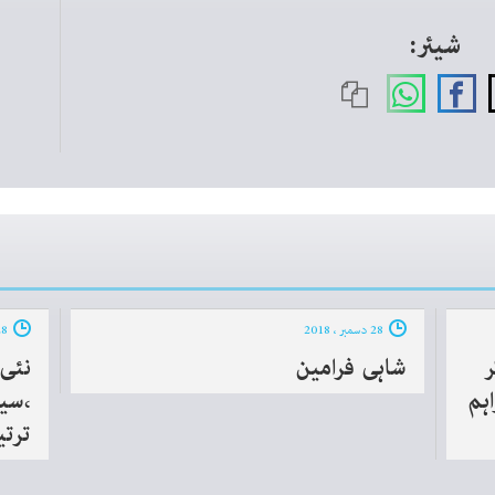
شیئر:
28 دسمبر ، 2018
28 دسمبر ، 2018
کر
شاہی فرامین
نئی
ہم
،سی
ترتی