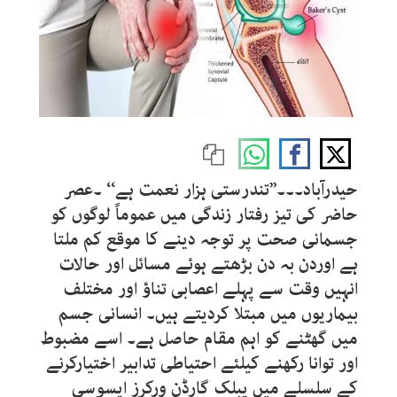
حیدرآباد۔۔۔’’تندرستی ہزار نعمت ہے‘‘ ۔عصر
حاضر کی تیز رفتار زندگی میں عموماً لوگوں کو
جسمانی صحت پر توجہ دینے کا موقع کم ملتا
ہے اوردن بہ دن بڑھتے ہوئے مسائل اور حالات
انہیں وقت سے پہلے اعصابی تناؤ اور مختلف
بیماریوں میں مبتلا کردیتے ہیں۔ انسانی جسم
میں گھٹنے کو اہم مقام حاصل ہے۔ اسے مضبوط
اور توانا رکھنے کیلئے احتیاطی تدابیر اختیارکرنے
کے سلسلے میں پبلک گارڈن ورکرز ایسوسی