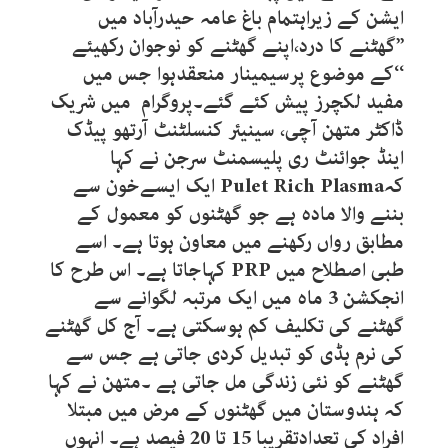
ایشن کے زیراہتمام باغ عامہ حیدرآباد میں
’’گھٹنے کا درد،اپنے گھٹنے کو نوجوان رکھیئے
‘‘کے موضوع پرسیمینار منعقدہوا جس میں
مفید لکچرز پیش کئے گئے۔پروگرام میں شریک
ڈاکٹر متھن آچی، سینیئر کنسلٹنٹ آرتھو پیڈک
اینڈ جوائنٹ ری پلیسمنٹ سرجن نے کہا
کہPulet Rich Plasma ایک ایسےخون سے
بننے والا مادہ ہے جو گھٹنوں کو معمول کے
مطابق رواں رکھنے میں معاون ہوتا ہے۔ اسے
طبی اصطلاح میں PRP کہاجاتا ہے۔ اس طرح کا
انجکشن 3 ماہ میں ایک مرتبہ لگوانے سے
گھٹنے کی تکلیف کم ہوسکتی ہے۔ آج کل گھٹنے
کی نرم ہڈی کو تبدیل کردی جاتی ہے جس سے
گھٹنے کو نئی زندگی مل جاتی ہے ۔متھن نے کہا
کہ ہندوستان میں گھٹنوں کے مرض میں مبتلا
افراد کی تعدادتقریبا 15 تا 20 فیصد ہے۔ انہوں