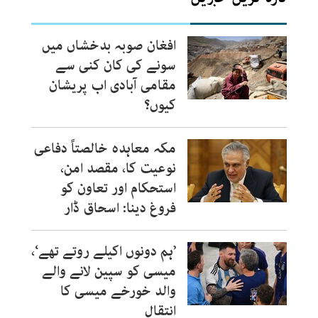
افغان صوبہ بدخشاں میں
سونے کی کان کنی سے
مقامی آبادی اب پریشان
کیوں؟
مکہ معاہدہ خالصتاً دفاعی
نوعیت کا، مقصد امن،
استحکام اور تعاون کو
فروغ دینا: اسحاق ڈار
’ہم دونوں اکیلے روتے تھے‘،
میسی کو سپین لانے والے
والد خورخے میسی کا
انتقال