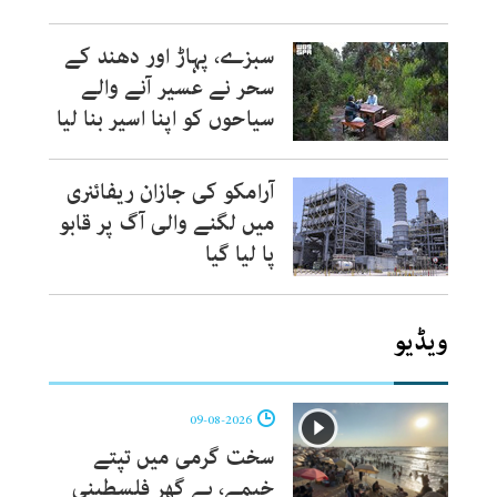
سبزے، پہاڑ اور دھند کے
سحر نے عسیر آنے والے
سیاحوں کو اپنا اسیر بنا لیا
آرامکو کی جازان ریفائنری
میں لگنے والی آگ پر قابو
پا لیا گیا
ویڈیو
09-08-2026
سخت گرمی میں تپتے
خیمے، بے گھر فلسطینی