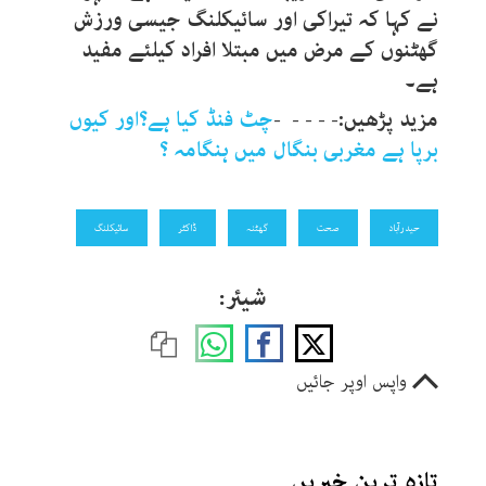
نے کہا کہ تیراکی اور سائیکلنگ جیسی ورزش
گھٹنوں کے مرض میں مبتلا افراد کیلئے مفید
ہے۔
مزید پڑھیں:- - - - -
چٹ فنڈ کیا ہے؟اور کیوں
برپا ہے مغربی بنگال میں ہنگامہ ؟
حیدرآباد
صحت
گھٹنہ
ڈاکٹر
سائیکلنگ
شیئر:
واپس اوپر جائیں
تازہ ترین خبریں