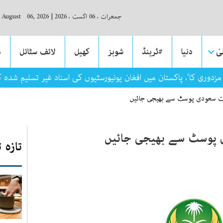
جمعرات ، 06 اگست ، 2026
|
, August 06, 2026
ٰ
دنیا
#ٹرینڈ
شوبز
کھیل
لائف سٹائل
م
زدوری کا‘، پاکستان میں افغان یونیورسٹیوں کی اسناد غیر تسلیم شدہ 
زات سعودی پوسٹ سے بھیجی جائیں
ی پوسٹ سے بھیجی جائیں
تازہ 