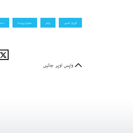
کوریئر کمپنی
ریاض
سعودی پوسٹ
دستا
واپس اوپر جائیں