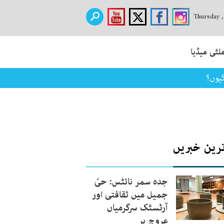
Thursday 
لٹی میڈیا
کیوں؟
ترین خبریں
جدہ سمر نائٹس: حیّ
جمیل میں ثقافتی اور
آرٹسٹک سرگرمیاں
عروج پر