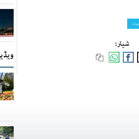
ویزات
شیئر:
ویڈیو