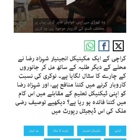
0
seconds
of
1
minute,
کراچی کے ایک مکینیکل انجینیئر شہزاد رضا
نے
39
seconds
محلے کے دیگر طلبہ کے ساتھ مل کر جانوروں
کے چارے کا سٹال لگایا ہے۔ نوکری کی نسبت
کاروبار کرنے میں کتنا منافع ہے، اور شہزاد رضا
کو اپنی ٹیکنیکل تعلیم کے مقابلے میں اس کام
میں کتنا فائدہ ہو رہا ہے؟ دیکھیے توصیف رضی
ملک کی اس ڈیجیٹل رپورٹ میں
کراچی
مکینیکل انجینیئر
چارے کا سٹال
عید قربان