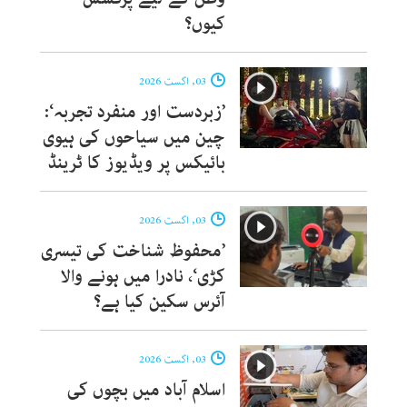
کیوں؟
03, اگست 2026
’زبردست اور منفرد تجربہ‘:
چین میں سیاحوں کی ہیوی
بائیکس پر ویڈیوز کا ٹرینڈ
03, اگست 2026
’محفوظ شناخت کی تیسری
کڑی‘، نادرا میں ہونے والا
آئرس سکین کیا ہے؟
03, اگست 2026
اسلام آباد میں بچوں کی