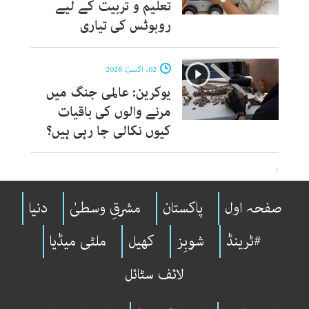
تعلیم و تربیت کے لیے
روبوٹس کی تیاری
02, اگست 2026
یوکرین: عالمی جنگ میں
مرنے والوں کی باقیات
کیوں نکالی جا رہی ہیں؟
`
صفحہ اول
پاکستان
مشرقِ وسطیٰ
دنیا
#ٹرینڈ
شوبِز
کھیل
ملٹی میڈیا
لائف سٹائل