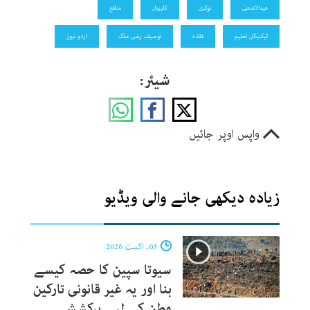
عیدالاضحیٰ
نوکری
کاروبار
منافع
ٹیکنیکل تعلیم
فائدہ
توصیف رضی ملک
اردو نیوز
شیئر:
واپس اوپر جائیں
زیادہ دیکھی جانے والی ویڈیو
03, اگست 2026
سیوتا سپین کا حصہ کیسے
بنا اور یہ غیر قانونی تارکین
وطن کے لیے پرکشش