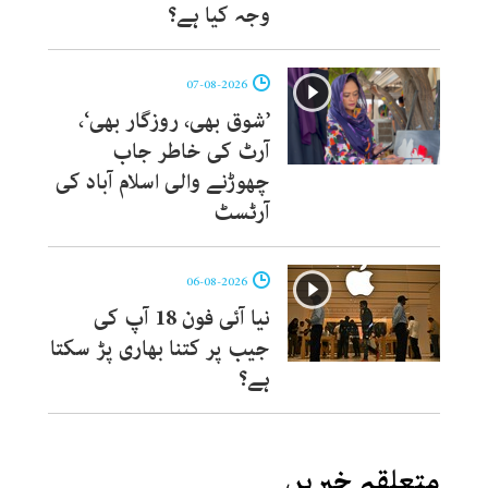
وجہ کیا ہے؟
07-08-2026
’شوق بھی، روزگار بھی‘،
آرٹ کی خاطر جاب
چھوڑنے والی اسلام آباد کی
آرٹسٹ
06-08-2026
نیا آئی فون 18 آپ کی
جیب پر کتنا بھاری پڑ سکتا
ہے؟
متعلقہ خبریں