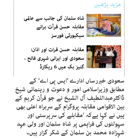
مزید پڑھیں
شاہ سلمان کی جانب سے عالمی
مقابلہ حسن قرآت برائے
سیکیورٹی فورسز
مقابلہ حسن قرات اور اذان:
سعودی اور ایرانی شہری فاتح ،
گنیز بک میں 6 ریکارڈ
سعودی خبررساں ادارے ’ایس پی اے‘ کے
مطابق وزیراسلامی امور و دعوت و رہنمائی شیخ
ڈاکٹرعبداللطیف آل الشیخ نے جو قرآن کریم کے
بین الاقوامی مقابلہ پروگرام کے سربراہ اعلی بھی
ہیں نے کہا ہےکہ ’مقابلے کی سرپرستی اور
سہولتوں کی فراہمی پر شاہ سلمان اور ولی عہد
شہزادہ محمد بن سلمان کے شکر گزار ہیں۔