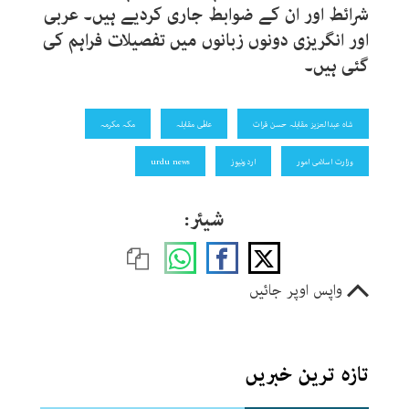
شرائط اور ان کے ضوابط جاری کردیے ہیں۔ عربی
اور انگریزی دونوں زبانوں میں تفصیلات فراہم کی
گئی ہیں۔
شاہ عبدالعزیز مقابلہ حسن قرات
عالمی مقابلہ
مکہ مکرمہ
وزارت اسلامی امور
اردونیوز
urdu news
شیئر:
واپس اوپر جائیں
تازہ ترین خبریں