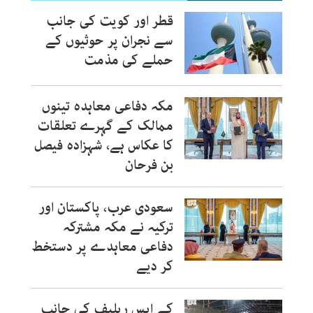
قطر اور کویت کی جانب
سے نجران پر حوثیوں کے
حملے کی مذمت
مکہ دفاعی معاہدہ تینوں
ممالک کے گہرے تعلقات
کا عکاس ہے، شہزادہ فیصل
بن فرحان
سعودی عرب، پاکستان اور
ترکیہ نے مکہ مشترکہ
دفاعی معاہدے پر دستخط
کر دیے
کے ایس ریلیف کی جانب