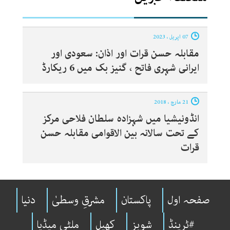
07 اپریل ، 2023
مقابلہ حسن قرات اور اذان: سعودی اور
ایرانی شہری فاتح ، گنیز بک میں 6 ریکارڈ
21 مارچ ، 2018
انڈونیشیا میں شہزادہ سلطان فلاحی مرکز
کے تحت سالانہ بین الاقوامی مقابلہ حسن
قرات
صفحہ اول
پاکستان
مشرقِ وسطیٰ
دنیا
#ٹرینڈ
شوبِز
کھیل
ملٹی میڈیا