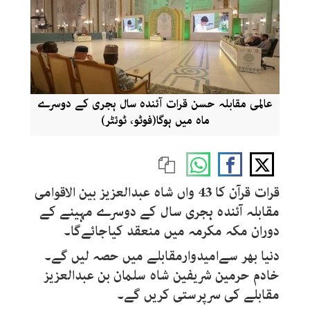
عالمی مقابلہ حسن قرات آئندہ سال ہجری کے دوسرے
ماہ میں ہوگا(فوٹو، ٹوئٹر)
قرات قرآن کا 43 واں شاہ عبدالعزیز بین الاقوامی
مقابلہ آئندہ ہجری سال کے دوسرے مہینے کے
دوران مکہ مکرمہ میں منعقد کیاجائےگا۔
دنیا بھر سےامیدوارمقابلے میں حصہ لیں گے۔
خادم حرمین شریفین شاہ سلمان بن عبدالعزیز
مقابلے کی سرپرستی کریں گے۔