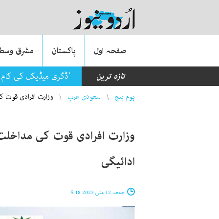
صفحہ اول
پاکستان
مشرق وسطی
تازہ ترین
’ڈگری میڈیکل کی کام م
You are here
ہوم پیچ
سعودی عرب
وزارت افرادی قوت کی مداخلت سے 254 ک
ادائیگی
جمعہ 12 مئی 2023 9:18