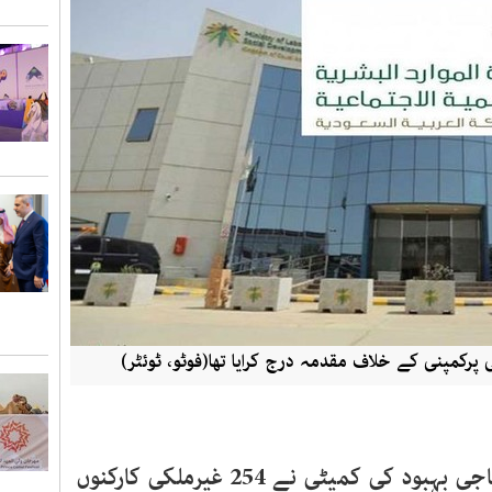
 پرکمپنی کے خلاف مقدمہ درج کرایا تھا(فوٹو، ٹوئٹر)
ریاض میں وزارت افرادی قوت وسماجی بہبود کی کمیٹی نے 254 غیرملکی کارکنوں