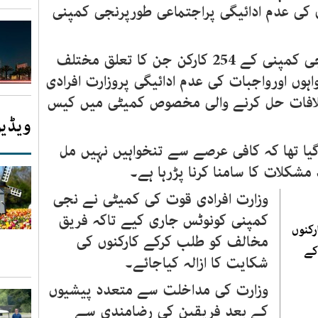
ق کی عدم ادائیگی پراجتماعی طورپرنجی کمپنی
سبق نیوز کے مطابق ریاض میں نجی کمپنی کے 254 کارکن جن کا تعلق مختلف
ں اورواجبات کی عدم ادائیگی پروزارت افرادی
تلافات حل کرنے والی مخصوص کمیٹی میں کیس
ویڈیو
یا تھا کہ کافی عرصے سے تنخواہیں نہیں مل
کلات کا سامنا کرنا پڑرہا ہے۔
وزارت افرادی قوت کی کمیٹی نے نجی
کمپنی کونوٹس جاری کیے تاکہ فریق
رکنوں
مخالف کو طلب کرکے کارکنوں کی
 کے
شکایت کا ازالہ کیاجائے۔
وزارت کی مداخلت سے متعدد پیشیوں
کے بعد فریقین کی رضامندی سے