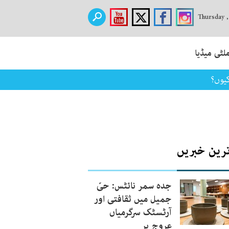
Thursday 
لٹی میڈیا
کیوں؟
ترین خبریں
جدہ سمر نائٹس: حیّ
جمیل میں ثقافتی اور
آرٹسٹک سرگرمیاں
عروج پر