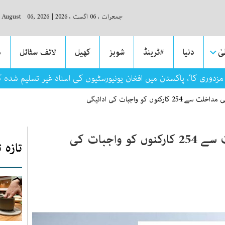
جمعرات ، 06 اگست ، 2026
|
, August 06, 2026
ٰ
دنیا
#ٹرینڈ
شوبز
کھیل
لائف سٹائل
م
زدوری کا‘، پاکستان میں افغان یونیورسٹیوں کی اسناد غیر تسلیم شدہ 
ارکنوں کو واجبات کی ادائیگی
وزارت افرادی قوت کی مداخلت سے 254 کارکنوں کو واجبات کی
تازہ 