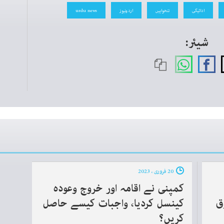
ادائیگی
تنخواہیں
اردونیوز
urdu news
شیئر:
20 فروری ، 2023
کمپنی نے اقامہ اور خروج وعودہ
وق
کینسل کردیا، واجبات کیسے حاصل
کریں؟