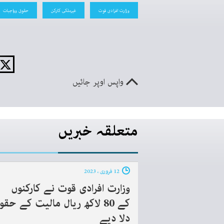
وزارت افرادی قوت
غیرملکی کارکن
حقوق وواجبات
واپس اوپر جائیں
متعلقہ خبریں
12 فروری ، 2023
وزارت افرادی قوت نے کارکنوں
کے 80 لاکھ ریال مالیت کے حق
دلا دیے