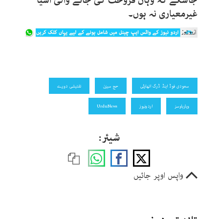
جاسکے کہ وہاں فروخت کی جانے والی اشیا
غیرمعیاری نہ ہوں۔
سعودی فوڈ اینڈ ڈرگ اتھارٹی
حج سیزن
تفتیشی دورے
ویئرہاوسز
اردونیوز
UrduNews
شیئر:
واپس اوپر جائیں