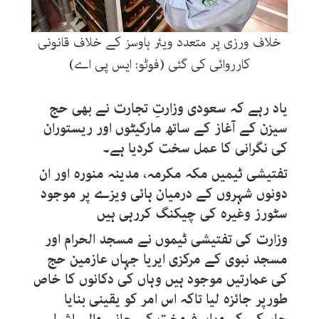
خلاف ورزی پر متعدد ویئر ہاوسز کے خلاف قانونی
کارروائی کی گئی (فوٹو: ایس پی اے)
یاد رہے کہ سعودی وزارتِ تجارت نے بھی حج
سیزن کے آغاز کے ساتھ مارکیٹوں اور ریستوران
کی نگرانی کا عمل سخت کردیا ہے۔
تفتیشی ٹیمیں مکہ مکرمہ، مدینہ منورہ اور ان
دونوں شہروں کے درمیان ہائی ویزے پر موجود
سٹورز وغیرہ کی چیکنگ کررہی ہیں
وزارت کی تفتیشی ٹیموں نے مسجد الحرام اور
مسجد نبوی کے مرکزی ایریا جہاں عازمین حج
کی عمارتیں موجود ہیں وہاں کی دکانوں کا خاص
طورپر جائزہ لیا تاکہ اس امر کو یقینی بنایا