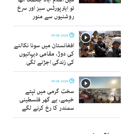
تو ایئرپورٹس سبز اور سرخ
روشنیوں سے منور
09-08-2026
افغانستان میں سونا نکالنے
کی دوڑ، مقامی دیہاتیوں
کی زندگی اجڑنے لگی
09-08-2026
سخت گرمی میں تپتے
خیمے، بے گھر فلسطینی
سمندر کا رخ کرنے لگے