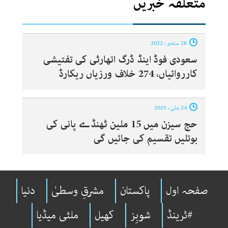
متعلقہ خبریں
28 ستمبر ، 2022
سعودی فوڈ اینڈ ڈرگ اتھارٹی کی تفتیشی
کارروائیاں، 274 خلاف ورزیاں ریکارڈ
24 مئی ، 2025
حج سیزن میں 15 ملین ٹھنڈے پانی کی
بوتلیں تقسیم کی جائیں گی
صفحہ اول
پاکستان
مشرقِ وسطیٰ
دنیا
#ٹرینڈ
شوبِز
کھیل
ملٹی میڈیا