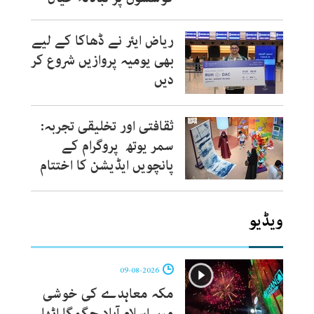
ریاض ایئر نے ڈھاکا کے لیے
بھی یومیہ پروازیں شروع کر
دیں
ثقافتی اور تخلیقی تجربہ:
سمر یوتھ پروگرام کے
پانچویں ایڈیشن کا اختتام
ویڈیو
09-08-2026
مکہ معاہدے کی خوشی
میں اسلام آباد جگمگا اٹھا