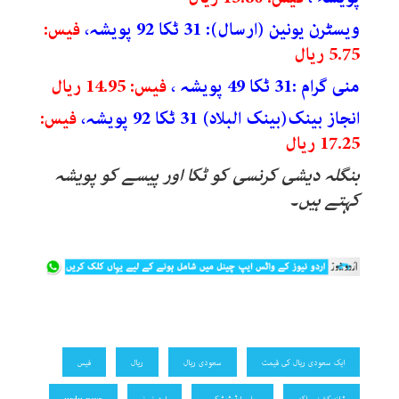
ویسٹرن یونین (ارسال): 31 ٹکا 92 پویشہ،
فیس:
5.75 ریال
منی گرام :31 ٹکا 49 پویشہ ،
فیس: 14.95 ریال
انجاز بینک(بینک البلاد) 31 ٹکا 92 پویشہ،
فیس:
17.25 ریال
بنگلہ دیشی کرنسی کو ٹکا اور پیسے کو پویشہ
کہتے ہیں۔
ایک سعودی ریال کی قیمت
سعودی ریال
ریال
فیس
ٹرانزیکشن مراکز
ویلیو ایڈٹ ٹیکس
اردونیوز
urdu news