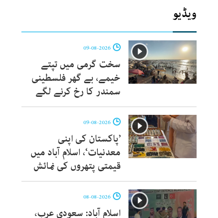
ویڈیو
09-08-2026
سخت گرمی میں تپتے
خیمے، بے گھر فلسطینی
سمندر کا رخ کرنے لگے
09-08-2026
’پاکستان کی اپنی
معدنیات‘، اسلام آباد میں
قیمتی پتھروں کی نمائش
08-08-2026
اسلام آباد: سعودی عرب،