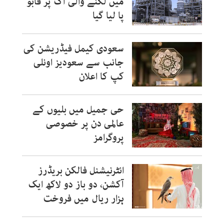
میں لگنے والی آگ پر قابو
پا لیا گیا
سعودی کیمل فیڈریشن کی
جانب سے سعودیز اونلی
کپ کا اعلان
حی جمیل میں بلیوں کے
عالمی دن پر خصوصی
پروگرامز
انٹرنیشنل فالکن بریڈرز
آکشن، دو باز دو لاکھ ایک
ہزار ریال میں فروخت