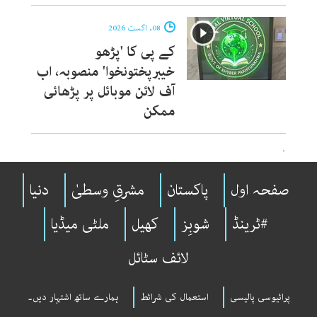
08, اگست 2026
کے پی کا 'پڑھو
خیبرپختونخوا' منصوبہ، اب
آف لائن موبائل پر پڑھائی
ممکن
`
صفحہ اول
پاکستان
مشرقِ وسطیٰ
دنیا
#ٹرینڈ
شوبِز
کھیل
ملٹی میڈیا
لائف سٹائل
پرائیوسی پالیسی
استعمال کی شرائط
ہمارے ساتھ اشتہار دیں۔