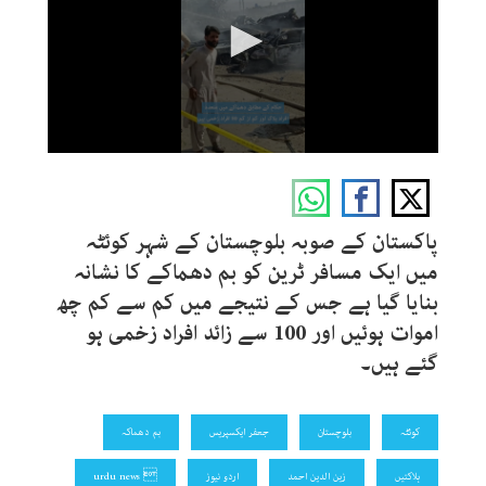
0
seconds
of
37
seconds
پاکستان کے صوبہ بلوچستان کے شہر کوئٹہ
میں ایک مسافر ٹرین کو بم دھماکے کا نشانہ
بنایا گیا ہے جس کے نتیجے میں کم سے کم چھ
اموات ہوئیں اور 100 سے زائد افراد زخمی ہو
گئے ہیں۔
کوئٹہ
بلوچستان
جعفر ایکسپریس
بم دھماکہ
ہلاکتیں
زین الدین احمد
اردو نیوز
 urdu news