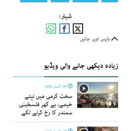
شیئر:
واپس اوپر جائیں
زیادہ دیکھی جانے والی ویڈیو
09, اگست 2026
سخت گرمی میں تپتے
خیمے، بے گھر فلسطینی
سمندر کا رخ کرنے لگے