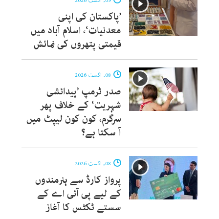
09, اگست 2026
’پاکستان کی اپنی
معدنیات‘، اسلام آباد میں
قیمتی پتھروں کی نمائش
08, اگست 2026
صدر ٹرمپ ’پیدائشی
شہریت‘ کے خلاف پھر
سرگرم، کون کون لیپٹ میں
آ سکتا ہے؟
08, اگست 2026
پرواز کارڈ سے ہنرمندوں
کے لیے پی آئی اے کے
سستے ٹکٹس کا آغاز