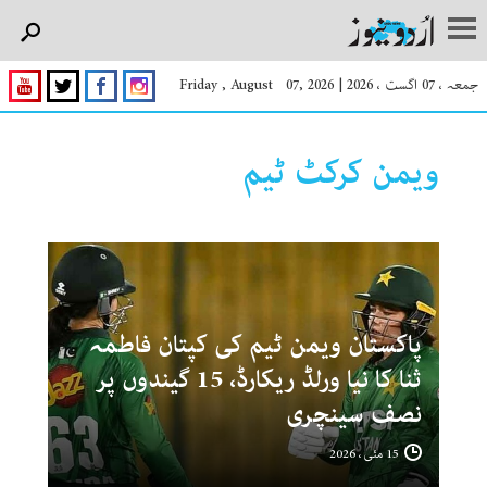
جمعہ ، 07 اگست ، 2026
|
Friday , August 07, 2026
ویمن کرکٹ ٹیم
پاکستان ویمن ٹیم کی کپتان فاطمہ
ثنا کا نیا ورلڈ ریکارڈ، 15 گیندوں پر
نصف سینچری
15 مئی ، 2026