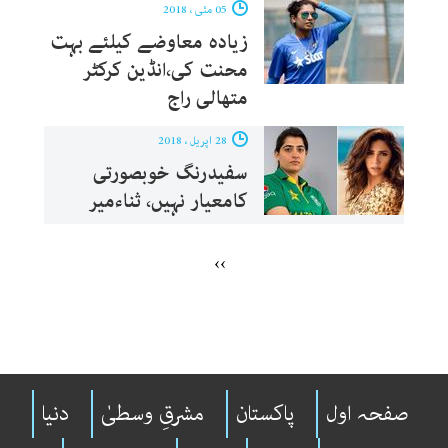
05 مئی ، 2018
زیادہ معاوضے کیلئے بہت
محنت کی،انڈین کرکٹر
متھالی راج
28 اپریل ، 2018
سفیدرنگ خوبصورتی
کامعیار نہیں، ثناءمیر
››
صفحہ اول
پاکستان
مشرقِ وسطیٰ
دنیا