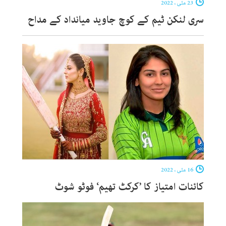
23 مئی ، 2022
سری لنکن ٹیم کے کوچ جاوید میانداد کے مداح
16 مئی ، 2022
کائنات امتیاز کا ’کرکٹ تھیم‘ فوٹو شوٹ