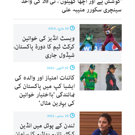
’کوشش ہے اور اچھا کھیلوں‘، ٹی 20 کی واحد
سینچری سکورر منیبہ علی
20 مارچ ، 2024
ویسٹ انڈیز کی خواتین
کرکٹ ٹیم کا دورۂ پاکستان،
شیڈول جاری
02 اکتوبر ، 2022
کائنات امتیاز اور والدہ کی
ایشیا کپ میں پاکستان کی
نمائندگی ’بااختیار خواتین
کی بہترین مثال‘
26 ستمبر ، 2022
لندن کے ہوٹل میں انڈین
کرکٹر تانیہ بھاٹیہ کا سامان