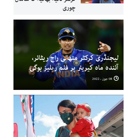
چوری
لیجنڈری کرکٹر متھالی راج ریٹائر،
آئندہ ماہ کیریئر پر فلم ریلیز ہوگی
08 جون ، 2022