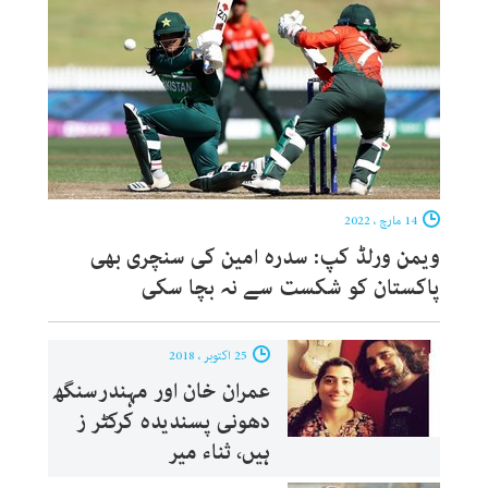
14 مارچ ، 2022
ویمن ورلڈ کپ: سدرہ امین کی سنچری بھی
پاکستان کو شکست سے نہ بچا سکی
25 اکتوبر ، 2018
عمران خان اور مہندرسنگھ
دھونی پسندیدہ کرکٹر ز
ہیں، ثناء میر