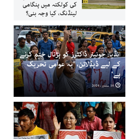
کی کولکتہ میں ہنگامی
لینڈنگ، کیا وجہ بنی؟
انڈیا: جونیئر ڈاکٹرز کو ہڑتال ختم کرنے
کے لیے ڈیڈلائن، ’یہ عوامی تحریک
ہے‘
10 ستمبر ، 2024