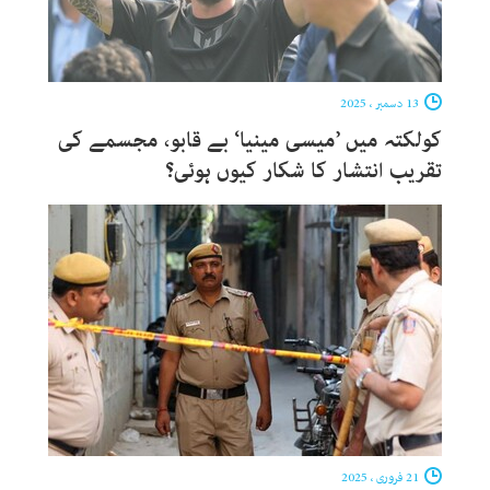
13 دسمبر ، 2025
کولکتہ میں ’میسی مینیا‘ بے قابو، مجسمے کی
تقریب انتشار کا شکار کیوں ہوئی؟
21 فروری ، 2025