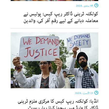
05 ستمبر ، 2024
کولکتہ ٹرینی ڈاکٹر ریپ کیس: پولیس نے
معاملہ دبانے کے لیے رقم آفر کی، والدین
23 اگست ، 2024
انڈیا: کولکتہ ریپ کیس کا مرکزی ملزم ٹرینی
ڈاکٹر کا وارڈ میں پیچھا کرتا رہا، رپورٹ