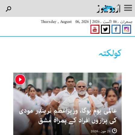
جمعرات ، 06 اگست ، 2026
|
Thursday , August 06, 2026
کولکتہ
عالمی یومِ یوگا، وزیراعظم نریندر مودی
کی ہزاروں افراد کے ہمراہ مشق
21 جون ، 2026