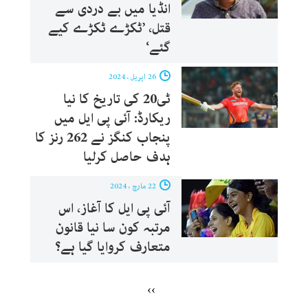
انڈیا میں بے دردی سے
قتل، ’ٹکڑے ٹکڑے کیے
گئے‘
26 اپریل ، 2024
ٹی20 کی تاریخ کا نیا
ریکارڈ: آئی پی ایل میں
پنجاب کنگز نے 262 رنز کا
ہدف حاصل کرلیا
22 مارچ ، 2024
آئی پی ایل کا آغاز، اس
مرتبہ کون سا نیا قانون
متعارف کروایا گیا ہے؟
››