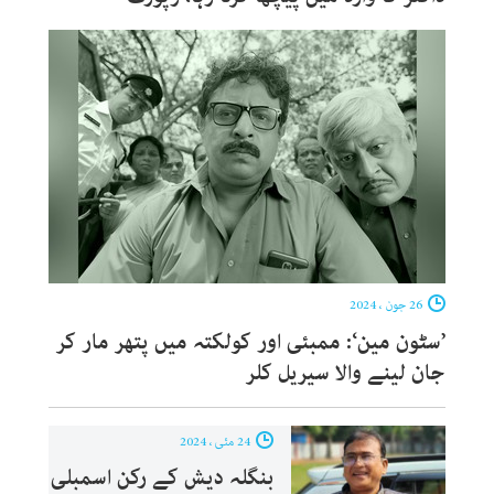
26 جون ، 2024
’سٹون مین‘: ممبئی اور کولکتہ میں پتھر مار کر
جان لینے والا سیریل کلر
24 مئی ، 2024
بنگلہ دیش کے رکن اسمبلی