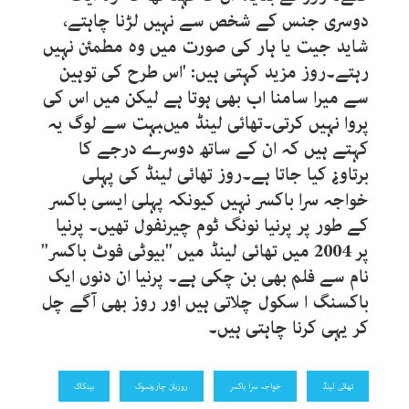
دوسری جنس کے شخص سے نہیں لڑنا چاہتے،
شاید جیت یا ہار کی صورت میں وہ مطمئن نہیں
رہتے۔روز مزید کہتی ہیں: 'اس طرح کی توہین
سے میرا سامنا اب بھی ہوتا ہے لیکن میں اس کی
پروا نہیں کرتی۔تھائی لینڈ میںبہت سے لوگ یہ
کہتے ہیں کہ ان کے ساتھ دوسرے درجے کا
برتاو¿ کیا جاتا ہے۔روز تھائی لینڈ کی پہلی
خواجہ سرا باکسر نہیں کیونکہ پہلی ایسی باکسر
کے طور پر پرنیا نونگ ٹوم چیرنفول تھیں۔ پرنیا
پر 2004 میں تھائی لینڈ میں "بیوٹی فوٹ باکسر"
نام سے فلم بھی بن چکی ہے۔ پرنیا ان دنوں ایک
باکسنگ ا سکول چلاتی ہیں اور روز بھی آگے چل
کر یہی کرنا چاہتی ہیں۔
تھائی لینڈ
خواجہ سرا باکسر
روزبان چارونسوک
بینکاک