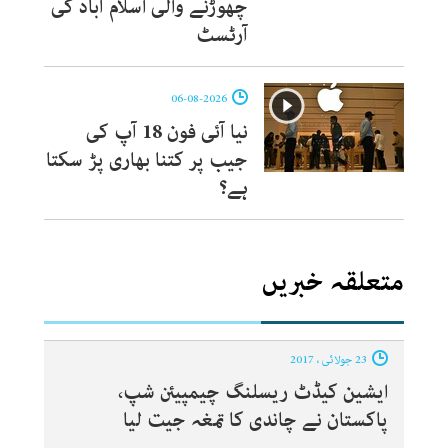
چھوڑنے والی اسلام آباد کی
آرٹسٹ
06-08-2026
نیا آئی فون 18 آپ کی
جیب پر کتنا بھاری پڑ سکتا
ہے؟
متعلقہ خبریں
23 جولائی ، 2017
ایشین کیڈٹ ریسلنگ چیمپیئن شپ،
پاکستان نے چاندی کا تمغہ جیت لیا