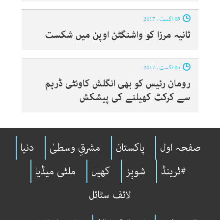
05 اگست ، 2017
ثانیہ مرزا کو واشنگٹن اوپن میں شکست
05 اگست ، 2017
رومان رئیس کو بھی انگلش کاونٹی ڈرہم
سے کرکٹ کھیلنے کی پیشکش
صفحہ اول
پاکستان
مشرقِ وسطیٰ
دنیا
#ٹرینڈ
شوبِز
کھیل
ملٹی میڈیا
لائف سٹائل