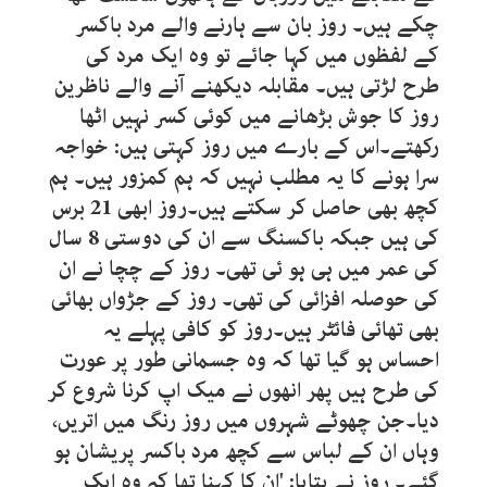
چکے ہیں۔ روز بان سے ہارنے والے مرد باکسر
کے لفظوں میں کہا جائے تو وہ ایک مرد کی
طرح لڑتی ہیں۔ مقابلہ دیکھنے آنے والے ناظرین
روز کا جوش بڑھانے میں کوئی کسر نہیں اٹھا
رکھتے۔اس کے بارے میں روز کہتی ہیں: خواجہ
سرا ہونے کا یہ مطلب نہیں کہ ہم کمزور ہیں۔ ہم
کچھ بھی حاصل کر سکتے ہیں۔روز ابھی 21 برس
کی ہیں جبکہ باکسنگ سے ان کی دوستی 8 سال
کی عمر میں ہی ہو ئی تھی۔ روز کے چچا نے ان
کی حوصلہ افزائی کی تھی۔ روز کے جڑواں بھائی
بھی تھائی فائٹر ہیں۔روز کو کافی پہلے یہ
احساس ہو گیا تھا کہ وہ جسمانی طور پر عورت
کی طرح ہیں پھر انھوں نے میک اپ کرنا شروع کر
دیا۔جن چھوٹے شہروں میں روز رنگ میں اتریں،
وہاں ان کے لباس سے کچھ مرد باکسر پریشان ہو
گئے۔ روز نے بتایا: 'ان کا کہنا تھا کہ وہ ایک