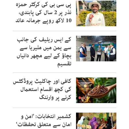
پی سی بی کی کرکٹر حمزہ
نذر پر 2 سال کی پابندی،
10 لاکھ روپے جرمانہ عائد
کے ایس ریلیف کی جانب
سے یمن میں ملیریا سے
بچاؤ کے لیے مچھر دانیاں
تقسیم
کافی اور چاکلیٹ پروڈکٹس
کی کچھ اقسام استعمال
کرنے پر وارننگ
کشمیر انتخابات: ’امن و
امان سے متعلق تحفظات‘