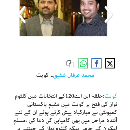
محمد عرفان شفیق
۔ کویت
کویت
:حلقہ این اے120کے انتخابات میں کلثوم
نواز کی فتح پر کویت میں مقیم پاکستانی
کمیونٹی نے مبارکباد پیش کرتے ہوئے ان کے لئے
آئندہ مراحل میں بھی کامیابی کی دعا کی ،مسلم
لیگ ن کے حامی بیگم کلثوم نواز کے جیتنے پر