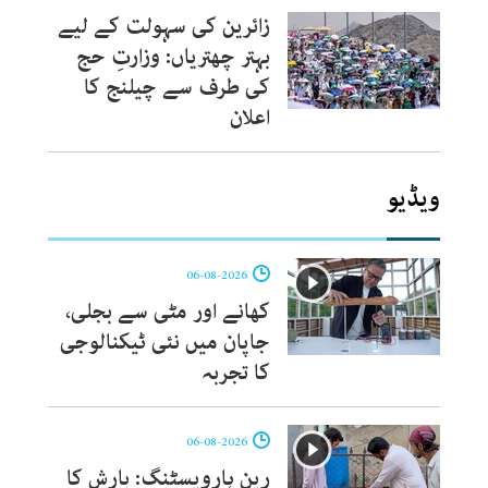
زائرین کی سہولت کے لیے
بہتر چھتریاں: وزارتِ حج
کی طرف سے چیلنج کا
اعلان
ویڈیو
06-08-2026
کھانے اور مٹی سے بجلی،
جاپان میں نئی ٹیکنالوجی
کا تجربہ
06-08-2026
رین ہارویسٹنگ: بارش کا