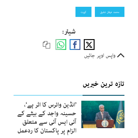
محمد عرفان شفیق
کویت
شیئر:
واپس اوپر جائیں
تازہ ترین خبریں
’انڈین وائرس کا اثر ہے‘،
حسینہ واجد کے بیٹے کے
آئی ایس آئی سے متعلق
الزام پر پاکستان کا ردعمل