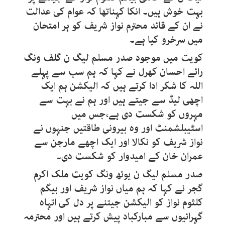
بہت خوش ہیں۔ انکا کہناتھا کہ عوام کی عدالت
نے ان کے قائد محترم نواز شریف کو ہر امتحان
میں سرخرو کیا ہے۔
کویت میں موجود صدر مسلم لیگ ن گلف ونگ
رائے احسان کھرل نے کہا کہ ہم سب سے پہلے
اللہ کا شکر ادا کرتے ہیں کہ الیکشن ہم ایک
اچھی لیڈ سے جیتے ہیں اور ہم نے بہت سے
مہروں کو شکست دی ہے،جس میں
اسٹیبلشمنٹ اور وہ بیرونی طاقتیں جنہوں نے
نواز شریف کو نکالا اور ایک اچھے مارجن سے
عمران خان کے امیدوار کو شکست دی۔
صدر مسلم لیگ ن یوتھ ونگ کویت ملک اکرم
گجر نے کہا کہ ہم میاں نواز شریف اور بیگم
کلثوم نواز کو الیکشن جیتنے پر دل کی اتہاہ
گہرائیوں سے مبارکباد پیش کرتے ہیں اور محترمہ