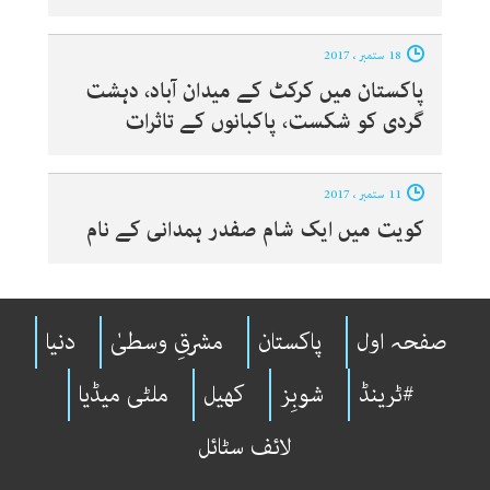
18 ستمبر ، 2017
پاکستان میں کرکٹ کے میدان آباد، دہشت
گردی کو شکست، پاکبانوں کے تاثرات
11 ستمبر ، 2017
کویت میں ایک شام صفدر ہمدانی کے نام
صفحہ اول
پاکستان
مشرقِ وسطیٰ
دنیا
#ٹرینڈ
شوبِز
کھیل
ملٹی میڈیا
لائف سٹائل