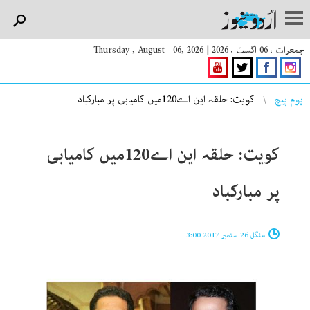
جمعرات ، 06 اگست ، 2026
|
Thursday , August 06, 2026
You are here
ہوم پیچ
کویت: حلقہ این اے120میں کامیابی پر مبارکباد
کویت: حلقہ این اے120میں کامیابی
پر مبارکباد
منگل 26 ستمبر 2017 3:00