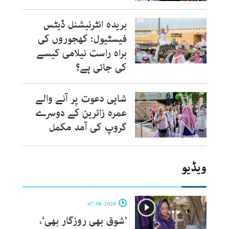
بریدہ انٹرنیشنل ڈیٹس
فیسٹیول: کھجوروں کی
براہ راست نیلامی کیسے
کی جاتی ہے؟
شاہی دعوت پر آنے والے
عمرہ زائرین کے دوسرے
گروپ کی آمد مکمل
ویڈیو
07-08-2026
’شوق بھی روزگار بھی‘،