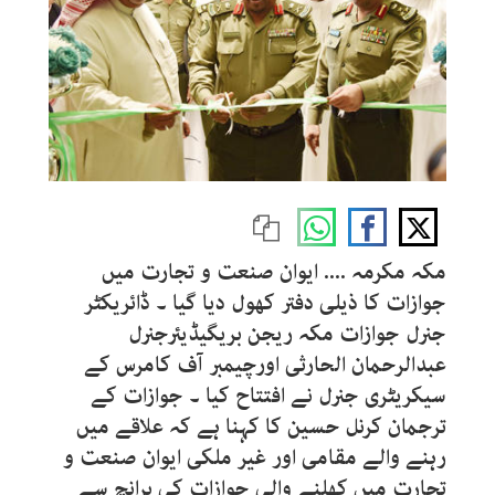
مکہ مکرمہ .... ایوان صنعت و تجارت میں
جوازات کا ذیلی دفتر کھول دیا گیا ۔ ڈائریکٹر
جنرل جوازات مکہ ریجن بریگیڈیئرجنرل
عبدالرحمان الحارثی اورچیمبر آف کامرس کے
سیکریٹری جنرل نے افتتاح کیا ۔ جوازات کے
ترجمان کرنل حسین کا کہنا ہے کہ علاقے میں
رہنے والے مقامی اور غیر ملکی ایوان صنعت و
تجارت میں کھلنے والی جوازات کی برانچ سے