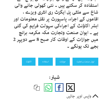
استفادہ کر سکتے ہیں ۔ نئی کھولی جانے والی
شاخ سے ملٹی پل ایگزٹ ری انٹری ویزے ،
اقاموں کے اجراء، پاسپورٹ پر نقل معلومات اور
ابشر اکاﺅنٹ کے اجراءکی سہولت فراہم کی گئی
ہے ۔ ایوان صنعت وتجارت مکہ مکرمہ برانچ
میں جوازات کے اوقات کار صبح 8 سے دوپہر 2
بجے تک ہونگے ۔
ایوان صنعت و تجارت
جوازات
استفادہ
اکاﺅنٹ
شیئر:
واپس اوپر جائیں