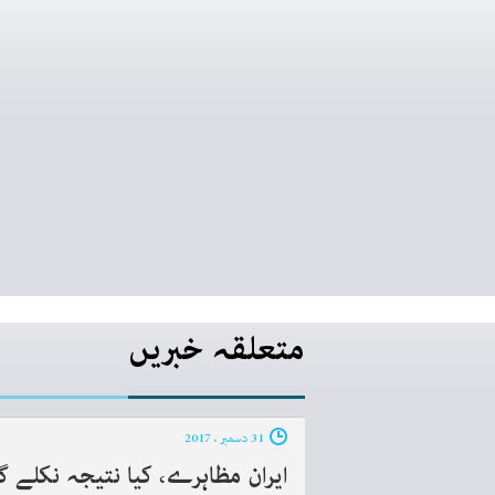
متعلقہ خبریں
31 دسمبر ، 2017
ایران مظاہرے، کیا نتیجہ نکلے گا