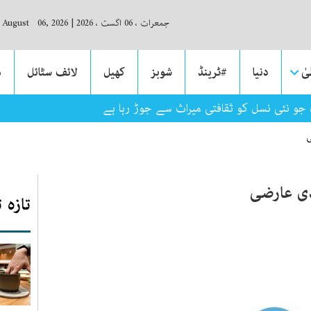
جمعرات ، 06 اگست ، 2026
|
, August 06, 2026
ٰ
دنیا
#ٹرینڈ
شوبز
کھیل
لائف سٹائل
م
 جو نئی نسل کو ثقافتی میراث سے جوڑ رہا ہے
ی
دی عارضی
تازہ 