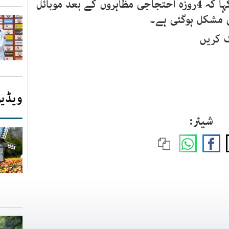
کو اس خبر کی تصدیق کرتے ہوئے کہا کہ 4روزہ احتجاجی مظاہروں کے بعد موبائل
ائی مشکل ہوگئی ہے۔
 کریں
ویڈیو
شیئر: