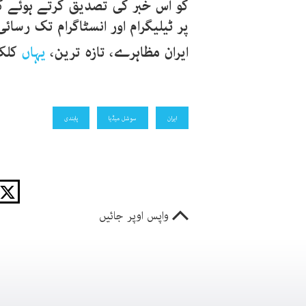
پر ٹیلیگرام اور انسٹاگرام تک رس
ایران مظاہرے، تازہ ترین،
یہاں
کلک
ایران
سوشل میڈیا
پابندی
واپس اوپر جائیں