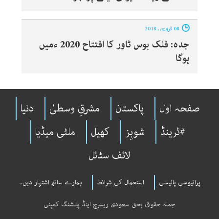
08 فروری ، 2018
جدہ: فلک بوس ٹاور کا افتتاح 2020 ءمیں
ہوگا
صفحہ اول
پاکستان
مشرقِ وسطیٰ
دنیا
#ٹرینڈ
شوبِز
کھیل
ملٹی میڈیا
لائف سٹائل
پرائیوسی پالیسی
استعمال کی شرائط
ہمارے ساتھ اشتہار دیں۔
جملہ حقوق بحق سعودی ریسرچ اینڈ پبلشنگ کمپنی