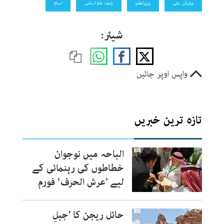
ویٹیکن سٹی
وزیراعظم
رابطہ عالم اسلامی
اسلام
شیئر:
واپس اوپر جائیں
تازہ ترین خبریں
الباحہ میں نوجوان
خطاطوں کی رہنمائی کے
لیے ’عرش الحرف‘ فورم
حائل ریجن کا ’جبلِ