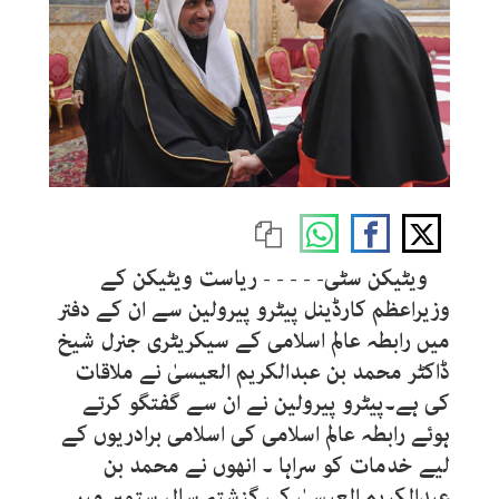
ویٹیکن سٹی- - - - - ریاست ویٹیکن کے
وزیراعظم کارڈینل پیٹرو پیرولین سے ان کے دفتر
میں رابطہ عالم اسلامی کے سیکریٹری جنرل شیخ
ڈاکٹر محمد بن عبدالکریم العیسیٰ نے ملاقات
کی ہے۔پیٹرو پیرولین نے ان سے گفتگو کرتے
ہوئے رابطہ عالم اسلامی کی اسلامی برادریوں کے
لیے خدمات کو سراہا ۔ انھوں نے محمد بن
عبدالکریم العیسیٰ کی گزشتہ سال ستمبر میں