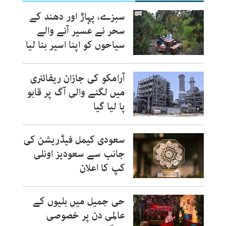
سبزے، پہاڑ اور دھند کے
سحر نے عسیر آنے والے
سیاحوں کو اپنا اسیر بنا لیا
آرامکو کی جازان ریفائنری
میں لگنے والی آگ پر قابو
پا لیا گیا
سعودی کیمل فیڈریشن کی
جانب سے سعودیز اونلی
کپ کا اعلان
حی جمیل میں بلیوں کے
عالمی دن پر خصوصی