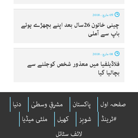
09 مارچ ، 2018
چینی خاتون 26سال بعد اپنے بچھڑے ہوئے
باپ سے آملی
08 مارچ ، 2018
فلاڈیلفیا میں معذور شخص کوجلنے سے
بچالیا گیا
صفحہ اول
پاکستان
مشرقِ وسطیٰ
دنیا
#ٹرینڈ
شوبِز
کھیل
ملٹی میڈیا
لائف سٹائل