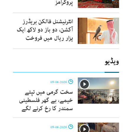
پروگرامز
انٹرنیشنل فالکن بریڈرز
آکشن، دو باز دو لاکھ ایک
ہزار ریال میں فروخت
ویڈیو
09-08-2026
سخت گرمی میں تپتے
خیمے، بے گھر فلسطینی
سمندر کا رخ کرنے لگے
09-08-2026