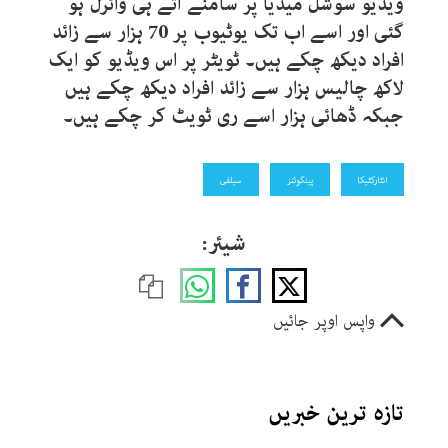
ویڈیو سوشل میڈیا پر سامنے آتے ہی وائرل ہو
گئی اور اسے اب تک یوٹیوب پر 70 ہزار سے زائد
افراد دیکھ چکے ہیں۔ ٹویٹر پر اس ویڈیو کو ایک
لاکھ چالیس ہزار سے زائد افراد دیکھ چکے ہیں
جبکہ ڈھائی ہزار اسے ری ٹویٹ کر چکے ہیں۔
انٹارکٹیکا
پینگوئنز
سیلفی
شیئر:
واپس اوپر جائیں
تازہ ترین خبریں