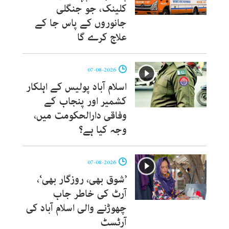
کلینک، جو جنگلی
جانوروں کے پاس جا کے
علاج کرے گا
07-08-2026
اسلام آباد پولیس کے اہلکار
کشمیر اور پنجاب کے
وفاقی دارالحکومت میں،
وجہ کیا ہے؟
07-08-2026
’شوق بھی، روزگار بھی‘،
آرٹ کی خاطر جاب
چھوڑنے والی اسلام آباد کی
آرٹسٹ