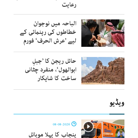
رعایت
الباحہ میں نوجوان
خطاطوں کی رہنمائی کے
لیے ’عرش الحرف‘ فورم
حائل ریجن کا ’جبلِ
ابوالھول‘، منفرد چٹانی
ساخت کا شاہکار
ویڈیو
08-08-2026
پنجاب کا پہلا موبائل