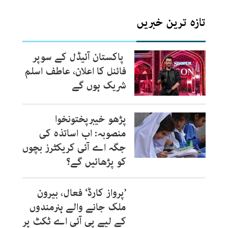
تازہ ترین خبریں
پاکستان آئیڈل کے سوپر
فائنل کا اعلان، عاطف اسلم
شریک ہوں گے
پڑھو خیبرپختونخوا
منصوبہ: اب اساتذہ کی
جگہ اے آئی کریکٹرز بچوں
کو پڑھائیں گے؟
’پرواز کارڈ‘ فعال، بیرون
ملک جانے والے ہنرمندوں
کے لیے پی آئی اے ٹکٹ پر