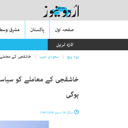
صفحہ اول
پاکستان
مشرق وسطی
_
تازہ ترین
انڈیا: قتل کا مفرور ملزم نام بدل کر 27 برس ت
You are here
ہوم پیچ
سعودی عرب
خاشقجی کے معاملے 
خاشقجی کے معاملے کو سیاسی
ہوگی
منگل 18 دسمبر 2018 3:00