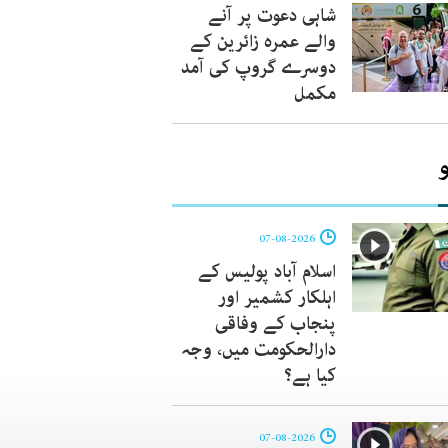
شاہی دعوت پر آنے
والے عمرہ زائرین کے
دوسرے گروپ کی آمد
مکمل
07-08-2026
اسلام آباد پولیس کے
اہلکار کشمیر اور
پنجاب کے وفاقی
دارالحکومت میں، وجہ
کیا ہے؟
07-08-2026