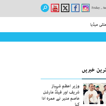
Friday , A
لٹی میڈیا
ترین خبریں
وزیر اعظم شہباز
شریف اور فیلڈ مارشل
عاصم منیر نے عمرہ ادا
کیا