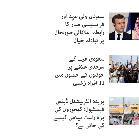
سعودی ولی عہد اور
فرانسیسی صدر کا
رابطہ، علاقائی صورتحال
پر تبادلہ خیال
سعودی عرب کے
سرحدی علاقے پر
حوثیوں کے حملوں میں
11 افراد زخمی
بریدہ انٹرنیشنل ڈیٹس
فیسٹیول: کھجوروں کی
براہ راست نیلامی کیسے
کی جاتی ہے؟