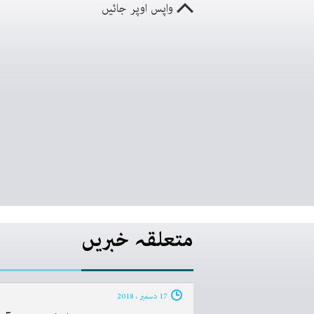
واپس اوپر جائیں
متعلقہ خبریں
17 دسمبر ، 2018