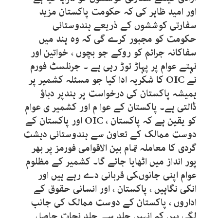
اور امید ظاہر کی کہ حکومت پاکستان مزید
سفارتی کوششوں کے ذریعے ہندوستانی
حکومت کو مجبور کرے گی کہ وہ ہند میں
سفاکانہ جرائم کو روکے جو بچوں ، خواتین اور
نہتے عوام پر پہاڑ توڑ رہی ہے ۔ جرنلسٹ فورم
نے OIC کا شکریہ ادا کیا جو مسئلہ کشمیر پر
ہمیشہ پاکستان کی درخواست پر ہندپر دباﺅ
ڈالتی ہے۔ پاکستان کے عوا م اور کشمیر ی عوام
کو یقین ہے کہ پاکستان ، OIC اور پاکستان کے
دوست ممالک کے تعاون سے ہندوستانی دہشت
گردی کا معاملہ تمام بین الاقوامی فورمز پر بھر
پور انداز میں اٹھایا جائے گا۔ کشمیر کے مظلوم
عوام اپنی جانوںکی قربانی دے رہے ہیں اور
انکی نگاہیں ، پاکستان ، اور انسانی حقوق کے
اداروں ، پاکستان کے دوست ممالک کی جانب
لگی ہیں کہ انہیں جلد سے جلد نجات حاصل