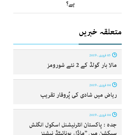
ہے؟
متعلقہ خبریں
05 فروری ، 2019
مالا بار گولڈ کے 2 نئے شورومز
04 فروری ، 2019
ریاض میں شادی کی پُروقار تقریب
04 فروری ، 2019
جدہ : پاکستان انٹرنیشنل اسکول انگلش
سیکشن میں ’’ماڈل یونائیٹڈ نیشنز