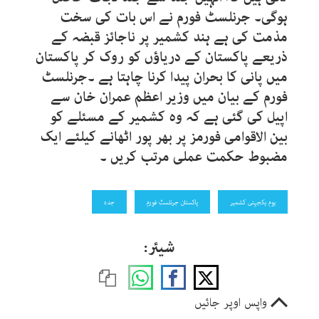
ہوگی۔ جرنلسٹ فورم نے اس بات کی سخت
مذمت کی ہے ہند کشمیر پر ناجائز قبضہ کے
ذریعے پاکستان کے دریاﺅں کو روک کر پاکستان
میں پانی کا بحران پیدا کرنا چاہتا ہے ۔جرنلسٹ
فورم کے بیان میں وزیر اعظم عمران خان سے
اپیل کی گئی ہے کہ وہ کشمیر کے مسئلے کو
بین الاقوامی فورمز پر بھر پور اٹھانے کیلئے ایک
مضبوط حکمت عملی مرتب کریں ۔
یوم یکجہتی کشمیر
پاکستان جرنلسٹ فورم
جدہ
شیئر:
واپس اوپر جائیں