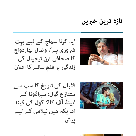
تازہ ترین خبریں
’یہ کرنا سماج کے لیے بہت
ضروری ہے‘، وشال بھاردواج
کا صحافی ترن تیجپال کی
زندگی پر فلم بنانے کا اعلان
فٹبال کی تاریخ کا سب سے
متنازع گول: میراڈونا کے
’ہینڈ آف گاڈ‘ گول کی گیند
امریکہ میں نیلامی کے لیے
پیش