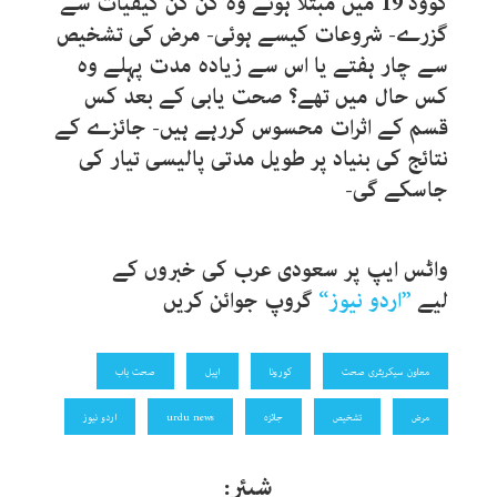
کووڈ 19 میں مبتلا ہوئے وہ کن کن کیفیات سے
گزرے- شروعات کیسے ہوئی- مرض کی تشخیص
سے چار ہفتے یا اس سے زیادہ مدت پہلے وہ
کس حال میں تھے؟ صحت یابی کے بعد کس
قسم کے اثرات محسوس کررہے ہیں- جائزے کے
نتائج کی بنیاد پر طویل مدتی پالیسی تیار کی
جاسکے گی-
واٹس ایپ پر سعودی عرب کی
خبروں کے
لیے
”
اردو نیوز
“
گروپ جوائن کریں
معاون سیکریٹری صحت
کورونا
اپیل
صحت یاب
مرض
تشخیص
جائزہ
urdu news
اردو نیوز
شیئر: