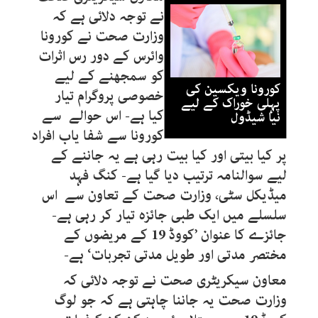
نے توجہ دلائی ہے کہ
وزارت صحت نے کورونا
وائرس کے دور رس اثرات
کو سمجھنے کے لیے
کورونا ویکسین کی
خصوصی پروگرام تیار
پہلی خوراک کے لیے
کیا ہے- اس حوالے سے
نیا شیڈول
کورونا سے شفا یاب افراد
پر کیا بیتی اور کیا بیت رہی ہے یہ جاننے کے
لیے سوالنامہ ترتیب دیا گیا ہے- کنگ فہد
میڈیکل سٹی، وزارت صحت کے تعاون سے اس
سلسلے میں ایک طبی جائزہ تیار کر رہی ہے-
جائزے کا عنوان ’کووڈ 19 کے مریضوں کے
مختصر مدتی اور طویل مدتی تجربات‘ ہے-
معاون سیکریٹری صحت نے توجہ دلائی کہ
وزارت صحت یہ جاننا چاہتی ہے کہ جو لوگ