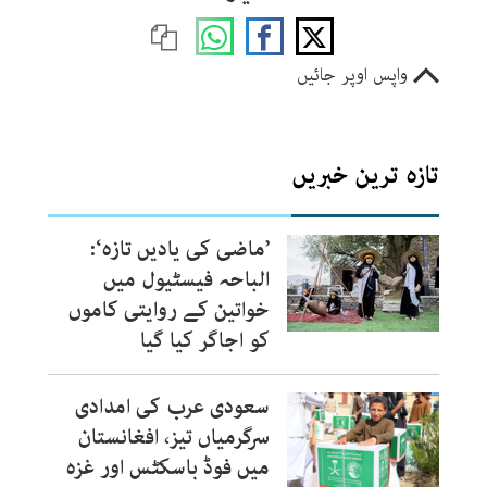
واپس اوپر جائیں
تازہ ترین خبریں
’ماضی کی یادیں تازہ‘:
الباحہ فیسٹیول میں
خواتین کے روایتی کاموں
کو اجاگر کیا گیا
سعودی عرب کی امدادی
سرگرمیاں تیز، افغانستان
میں فوڈ باسکٹس اور غزہ