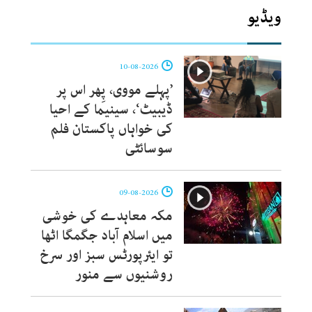
ویڈیو
10-08-2026
’پہلے مووی، پِھر اس پر
ڈیبیٹ‘، سینیما کے احیا
کی خواہاں پاکستان فلم
سوسائٹی
09-08-2026
مکہ معاہدے کی خوشی
میں اسلام آباد جگمگا اٹھا
تو ایئرپورٹس سبز اور سرخ
روشنیوں سے منور