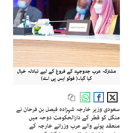
مشترکہ عرب جدوجہد کے فروغ کے لیے تبادلہ خیال
کیا گیا۔( فوٹو ایس پی اے)
سعودی وزیر خارجہ شہزادہ فیصل بن فرحان نے
منگل کو قطر کے دارالحکومت دوحہ میں
منعقد ہونے والے عرب وزرائے خارجہ کے