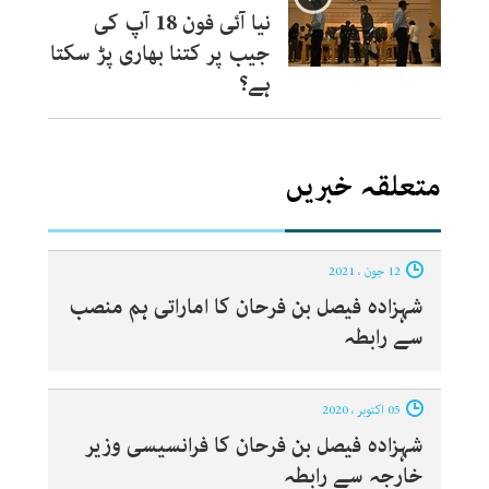
نیا آئی فون 18 آپ کی
جیب پر کتنا بھاری پڑ سکتا
ہے؟
متعلقہ خبریں
12 جون ، 2021
شہزادہ فیصل بن فرحان کا اماراتی ہم منصب
سے رابطہ
05 اکتوبر ، 2020
شہزادہ فیصل بن فرحان کا فرانسیسی وزیر
خارجہ سے رابطہ