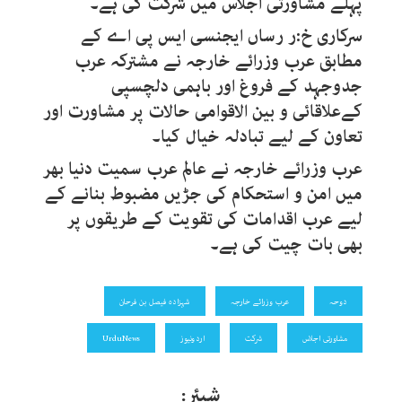
پہلے مشاورتی اجلاس میں شرکت کی ہے۔
سرکاری خ:ر رساں ایجنسی ایس پی اے کے
مطابق عرب وزرائے خارجہ نے مشترکہ عرب
جدوجہد کے فروغ اور باہمی دلچسپی
کےعلاقائی و بین الاقوامی حالات پر مشاورت اور
تعاون کے لیے تبادلہ خیال کیا۔
عرب وزرائے خارجہ نے عالم عرب سمیت دنیا بھر
میں امن و استحکام کی جڑیں مضبوط بنانے کے
لیے عرب اقدامات کی تقویت کے طریقوں پر
بھی بات چیت کی ہے۔
دوحہ
عرب وزرائے خارجہ
شہزادہ فیصل بن فرحان
مشاورتی اجلاس
شرکت
اردونیوز
UrduNews
شیئر: