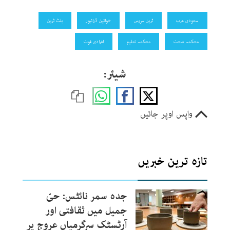
سعودی عرب
ٹرین سروس
خواتین ڈرائیور
بلٹ ٹرین
محکمہ صحت
محکمہ تعلیم
افرادی قوت
شیئر:
واپس اوپر جائیں
تازہ ترین خبریں
جدہ سمر نائٹس: حیّ
جمیل میں ثقافتی اور
آرٹسٹک سرگرمیاں عروج پر