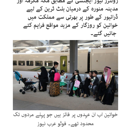
روئٹرز نیوز ایجنسی کے مطابق مکہ مکرمہ اور
مدینہ منورہ کے درمیان بلٹ ٹرین کے لیے
ڈرائیور کے طور پر بھرتی سے مملکت میں
خواتین کو روزگار کے مزید مواقع فراہم کئے
جائیں گئے۔
خواتین اب ان عہدوں پر فائز ہیں جو پہلے مردوں تک
محدود تھے۔ فوٹو عرب نیوز