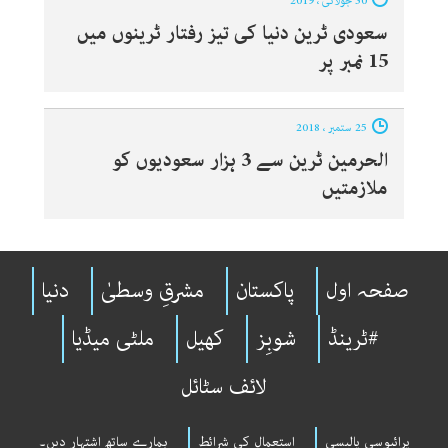
30 جولائی ، 2019
سعودی ٹرین دنیا کی تیز رفتار ٹرینوں میں
15 نمبر پر
25 ستمبر ، 2018
الحرمین ٹرین سے 3 ہزار سعودیوں کو
ملازمتیں
صفحہ اول
پاکستان
مشرقِ وسطیٰ
دنیا
#ٹرینڈ
شوبِز
کھیل
ملٹی میڈیا
لائف سٹائل
پرائیوسی پالیسی
استعمال کی شرائط
ہمارے ساتھ اشتہار دیں۔