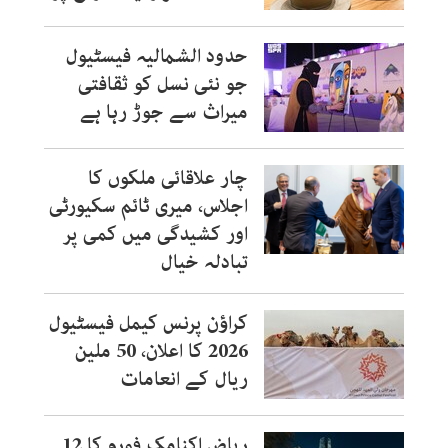
حدود الشمالیہ فیسٹیول
جو نئی نسل کو ثقافتی
میراث سے جوڑ رہا ہے
چار علاقائی ملکوں کا
اجلاس، میری ٹائم سکیورٹی
اور کشیدگی میں کمی پر
تبادلہ خیال
کراؤن پرنس کیمل فیسٹیول
2026 کا اعلان، 50 ملین
ریال کے انعامات
ریاض اکنامک فورم کا 12